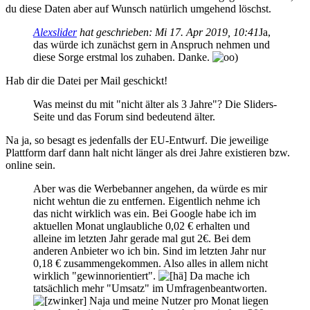
du diese Daten aber auf Wunsch natürlich umgehend löschst.
Alexslider
hat geschrieben:
Mi 17. Apr 2019, 10:41
Ja,
das würde ich zunächst gern in Anspruch nehmen und
diese Sorge erstmal los zuhaben. Danke.
Hab dir die Datei per Mail geschickt!
Was meinst du mit "nicht älter als 3 Jahre"? Die Sliders-
Seite und das Forum sind bedeutend älter.
Na ja, so besagt es jedenfalls der EU-Entwurf. Die jeweilige
Plattform darf dann halt nicht länger als drei Jahre existieren bzw.
online sein.
Aber was die Werbebanner angehen, da würde es mir
nicht wehtun die zu entfernen. Eigentlich nehme ich
das nicht wirklich was ein. Bei Google habe ich im
aktuellen Monat unglaubliche 0,02 € erhalten und
alleine im letzten Jahr gerade mal gut 2€. Bei dem
anderen Anbieter wo ich bin. Sind im letzten Jahr nur
0,18 € zusammengekommen. Also alles in allem nicht
wirklich "gewinnorientiert".
Da mache ich
tatsächlich mehr "Umsatz" im Umfragenbeantworten.
Naja und meine Nutzer pro Monat liegen