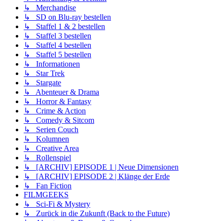
↳ Merchandise
↳ SD on Blu-ray bestellen
↳ Staffel 1 & 2 bestellen
↳ Staffel 3 bestellen
↳ Staffel 4 bestellen
↳ Staffel 5 bestellen
↳ Informationen
↳ Star Trek
↳ Stargate
↳ Abenteuer & Drama
↳ Horror & Fantasy
↳ Crime & Action
↳ Comedy & Sitcom
↳ Serien Couch
↳ Kolumnen
↳ Creative Area
↳ Rollenspiel
↳ [ARCHIV] EPISODE 1 | Neue Dimensionen
↳ [ARCHIV] EPISODE 2 | Klänge der Erde
↳ Fan Fiction
FILMGEEKS
↳ Sci-Fi & Mystery
↳ Zurück in die Zukunft (Back to the Future)