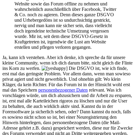
Website sowie das Forum offline zu nehmen und
wahrscheinlich ausschließlich über Facebook, Twitter
& Co. noch zu agieren. Denn dieses ganze DSGVO
und Urhebergedöns ist so undurchsichtig gestrickt,
nervig und man kann nie sicher sein, dass vielleicht
doch irgendeine technische Umsetzung vergessen
wurde. Mir ist, seit dem diese DSGVO-Gesetz in
Kraftgetreten ist, irgendwie die Lust am Website
erstellen und pflegen verloren gegangen.
Ja, kann ich verstehen. Aber ich denke, ich spreche da für unsere
kleine Community, wenn ich dich darum bitte, nicht gleich die Flinte
ins Korn zu werfen.
Die DSGVO ist, wie ich finde,
erst mal das geringste Problem. Vor allem dann, wenn man sowieso
privat agiert und nicht gewerblich. Und ohnehin gilt: Wo klein
Kläger, da kein Richter. Für das Forum ist in der Hinsicht wohl erst
mal das Speichern
personenbezogener Daten
relevant. Was ich
vorschlagen würde, um dich abzusichern und dir Arbeit zu ersparen,
ist, erst mal alle Karteileichen rigoros zu löschen und nur die User
zu behalten, die auch wirklich aktiv sind. Kannst du in der
Forensoftware ja sicherlich sehen, oder? Dann kannst du noch, falls
es sowieso nicht schon so ist, bei einer Neuregistrierung den
Hinweis hinterlegen, dass personenbezogene Daten (die Mail-
Adresse gehört z.B. dazu) gespeichert werden, diese nur für Zwecke
des Forums verwendet und nicht an Dritte weitergegeben werden,