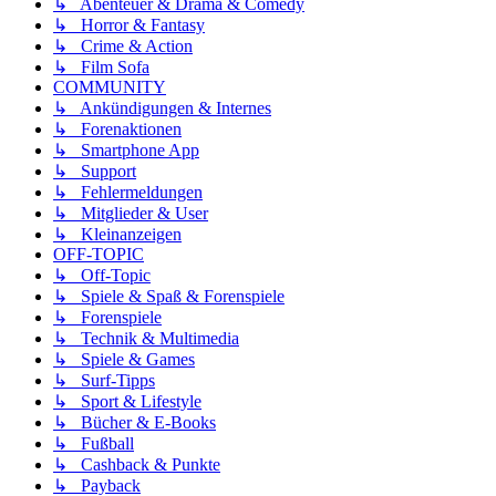
↳ Abenteuer & Drama & Comedy
↳ Horror & Fantasy
↳ Crime & Action
↳ Film Sofa
COMMUNITY
↳ Ankündigungen & Internes
↳ Forenaktionen
↳ Smartphone App
↳ Support
↳ Fehlermeldungen
↳ Mitglieder & User
↳ Kleinanzeigen
OFF-TOPIC
↳ Off-Topic
↳ Spiele & Spaß & Forenspiele
↳ Forenspiele
↳ Technik & Multimedia
↳ Spiele & Games
↳ Surf-Tipps
↳ Sport & Lifestyle
↳ Bücher & E-Books
↳ Fußball
↳ Cashback & Punkte
↳ Payback