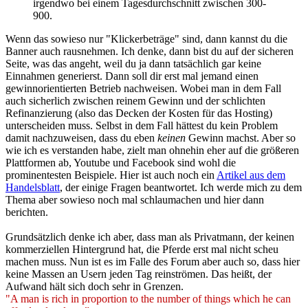
irgendwo bei einem Tagesdurchschnitt zwischen 300-
900.
Wenn das sowieso nur "Klickerbeträge" sind, dann kannst du die
Banner auch rausnehmen. Ich denke, dann bist du auf der sicheren
Seite, was das angeht, weil du ja dann tatsächlich gar keine
Einnahmen generierst. Dann soll dir erst mal jemand einen
gewinnorientierten Betrieb nachweisen. Wobei man in dem Fall
auch sicherlich zwischen reinem Gewinn und der schlichten
Refinanzierung (also das Decken der Kosten für das Hosting)
unterscheiden muss. Selbst in dem Fall hättest du kein Problem
damit nachzuweisen, dass du eben
keinen
Gewinn machst. Aber so
wie ich es verstanden habe, zielt man ohnehin eher auf die größeren
Plattformen ab, Youtube und Facebook sind wohl die
prominentesten Beispiele. Hier ist auch noch ein
Artikel aus dem
Handelsblatt
, der einige Fragen beantwortet. Ich werde mich zu dem
Thema aber sowieso noch mal schlaumachen und hier dann
berichten.
Grundsätzlich denke ich aber, dass man als Privatmann, der keinen
kommerziellen Hintergrund hat, die Pferde erst mal nicht scheu
machen muss. Nun ist es im Falle des Forum aber auch so, dass hier
keine Massen an Usern jeden Tag reinströmen. Das heißt, der
Aufwand hält sich doch sehr in Grenzen.
"A man is rich in proportion to the number of things which he can