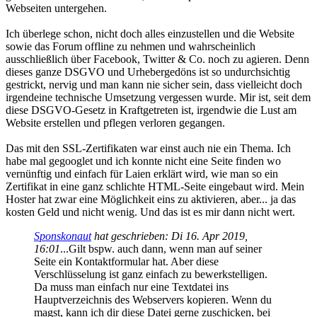
Webseiten untergehen.
Ich überlege schon, nicht doch alles einzustellen und die Website
sowie das Forum offline zu nehmen und wahrscheinlich
ausschließlich über Facebook, Twitter & Co. noch zu agieren. Denn
dieses ganze DSGVO und Urhebergedöns ist so undurchsichtig
gestrickt, nervig und man kann nie sicher sein, dass vielleicht doch
irgendeine technische Umsetzung vergessen wurde. Mir ist, seit dem
diese DSGVO-Gesetz in Kraftgetreten ist, irgendwie die Lust am
Website erstellen und pflegen verloren gegangen.
Das mit den SSL-Zertifikaten war einst auch nie ein Thema. Ich
habe mal gegooglet und ich konnte nicht eine Seite finden wo
vernünftig und einfach für Laien erklärt wird, wie man so ein
Zertifikat in eine ganz schlichte HTML-Seite eingebaut wird. Mein
Hoster hat zwar eine Möglichkeit eins zu aktivieren, aber... ja das
kosten Geld und nicht wenig. Und das ist es mir dann nicht wert.
Sponskonaut
hat geschrieben:
Di 16. Apr 2019,
16:01
...Gilt bspw. auch dann, wenn man auf seiner
Seite ein Kontaktformular hat. Aber diese
Verschlüsselung ist ganz einfach zu bewerkstelligen.
Da muss man einfach nur eine Textdatei ins
Hauptverzeichnis des Webservers kopieren. Wenn du
magst, kann ich dir diese Datei gerne zuschicken, bei