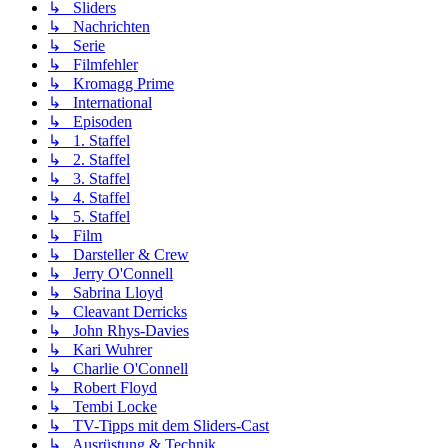
↳ Sliders
↳ Nachrichten
↳ Serie
↳ Filmfehler
↳ Kromagg Prime
↳ International
↳ Episoden
↳ 1. Staffel
↳ 2. Staffel
↳ 3. Staffel
↳ 4. Staffel
↳ 5. Staffel
↳ Film
↳ Darsteller & Crew
↳ Jerry O'Connell
↳ Sabrina Lloyd
↳ Cleavant Derricks
↳ John Rhys-Davies
↳ Kari Wuhrer
↳ Charlie O'Connell
↳ Robert Floyd
↳ Tembi Locke
↳ TV-Tipps mit dem Sliders-Cast
↳ Ausrüstung & Technik