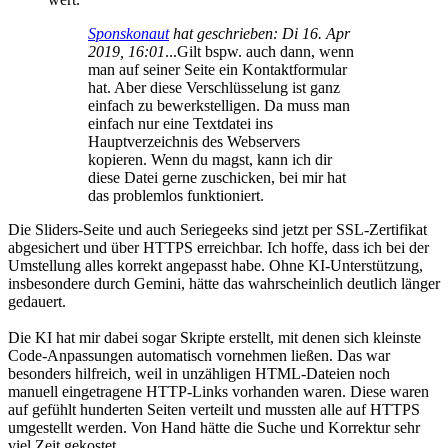
Sponskonaut
hat geschrieben:
Di 16. Apr
2019, 16:01
...Gilt bspw. auch dann, wenn
man auf seiner Seite ein Kontaktformular
hat. Aber diese Verschlüsselung ist ganz
einfach zu bewerkstelligen. Da muss man
einfach nur eine Textdatei ins
Hauptverzeichnis des Webservers
kopieren. Wenn du magst, kann ich dir
diese Datei gerne zuschicken, bei mir hat
das problemlos funktioniert.
Die Sliders-Seite und auch Seriegeeks sind jetzt per SSL-Zertifikat
abgesichert und über HTTPS erreichbar. Ich hoffe, dass ich bei der
Umstellung alles korrekt angepasst habe. Ohne KI-Unterstützung,
insbesondere durch Gemini, hätte das wahrscheinlich deutlich länger
gedauert.
Die KI hat mir dabei sogar Skripte erstellt, mit denen sich kleinste
Code-Anpassungen automatisch vornehmen ließen. Das war
besonders hilfreich, weil in unzähligen HTML-Dateien noch
manuell eingetragene HTTP-Links vorhanden waren. Diese waren
auf gefühlt hunderten Seiten verteilt und mussten alle auf HTTPS
umgestellt werden. Von Hand hätte die Suche und Korrektur sehr
viel Zeit gekostet.