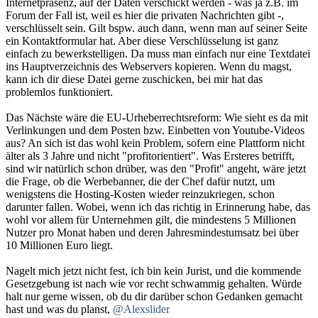
Internetpräsenz, auf der Daten verschickt werden - was ja z.B. im
Forum der Fall ist, weil es hier die privaten Nachrichten gibt -,
verschlüsselt sein. Gilt bspw. auch dann, wenn man auf seiner Seite
ein Kontaktformular hat. Aber diese Verschlüsselung ist ganz
einfach zu bewerkstelligen. Da muss man einfach nur eine Textdatei
ins Hauptverzeichnis des Webservers kopieren. Wenn du magst,
kann ich dir diese Datei gerne zuschicken, bei mir hat das
problemlos funktioniert.
Das Nächste wäre die EU-Urheberrechtsreform: Wie sieht es da mit
Verlinkungen und dem Posten bzw. Einbetten von Youtube-Videos
aus? An sich ist das wohl kein Problem, sofern eine Plattform nicht
älter als 3 Jahre und nicht "profitorientiert". Was Ersteres betrifft,
sind wir natürlich schon drüber, was den "Profit" angeht, wäre jetzt
die Frage, ob die Werbebanner, die der Chef dafür nutzt, um
wenigstens die Hosting-Kosten wieder reinzukriegen, schon
darunter fallen. Wobei, wenn ich das richtig in Erinnerung habe, das
wohl vor allem für Unternehmen gilt, die mindestens 5 Millionen
Nutzer pro Monat haben und deren Jahresmindestumsatz bei über
10 Millionen Euro liegt.
Nagelt mich jetzt nicht fest, ich bin kein Jurist, und die kommende
Gesetzgebung ist nach wie vor recht schwammig gehalten. Würde
halt nur gerne wissen, ob du dir darüber schon Gedanken gemacht
hast und was du planst,
@Alexslider