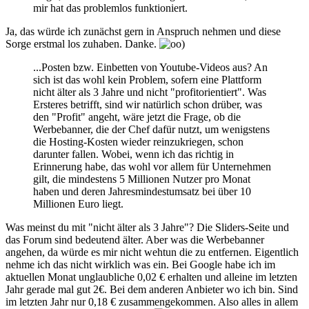
mir hat das problemlos funktioniert.
Ja, das würde ich zunächst gern in Anspruch nehmen und diese
Sorge erstmal los zuhaben. Danke.
...Posten bzw. Einbetten von Youtube-Videos aus? An
sich ist das wohl kein Problem, sofern eine Plattform
nicht älter als 3 Jahre und nicht "profitorientiert". Was
Ersteres betrifft, sind wir natürlich schon drüber, was
den "Profit" angeht, wäre jetzt die Frage, ob die
Werbebanner, die der Chef dafür nutzt, um wenigstens
die Hosting-Kosten wieder reinzukriegen, schon
darunter fallen. Wobei, wenn ich das richtig in
Erinnerung habe, das wohl vor allem für Unternehmen
gilt, die mindestens 5 Millionen Nutzer pro Monat
haben und deren Jahresmindestumsatz bei über 10
Millionen Euro liegt.
Was meinst du mit "nicht älter als 3 Jahre"? Die Sliders-Seite und
das Forum sind bedeutend älter. Aber was die Werbebanner
angehen, da würde es mir nicht wehtun die zu entfernen. Eigentlich
nehme ich das nicht wirklich was ein. Bei Google habe ich im
aktuellen Monat unglaubliche 0,02 € erhalten und alleine im letzten
Jahr gerade mal gut 2€. Bei dem anderen Anbieter wo ich bin. Sind
im letzten Jahr nur 0,18 € zusammengekommen. Also alles in allem