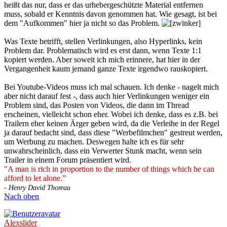
heißt das nur, dass er das urhebergeschützte Material entfernen
muss, sobald er Kenntnis davon genommen hat. Wie gesagt, ist bei
dem "Aufkommen" hier ja nicht so das Problem.
Was Texte betrifft, stellen Verlinkungen, also Hyperlinks, kein
Problem dar. Problematisch wird es erst dann, wenn Texte 1:1
kopiert werden. Aber soweit ich mich erinnere, hat hier in der
Vergangenheit kaum jemand ganze Texte irgendwo rauskopiert.
Bei Youtube-Videos muss ich mal schauen. Ich denke - nagelt mich
aber nicht darauf fest -, dass auch hier Verlinkungen weniger ein
Problem sind, das Posten von Videos, die dann im Thread
erscheinen, vielleicht schon eher. Wobei ich denke, dass es z.B. bei
Trailern eher keinen Ärger geben wird, da die Verleihe in der Regel
ja darauf bedacht sind, dass diese "Werbefilmchen" gestreut werden,
um Werbung zu machen. Deswegen halte ich es für sehr
unwahrscheinlich, dass ein Verwerter Stunk macht, wenn sein
Trailer in einem Forum präsentiert wird.
"A man is rich in proportion to the number of things which he can
afford to let alone.”
- Henry David Thoreau
Nach oben
Alexslider