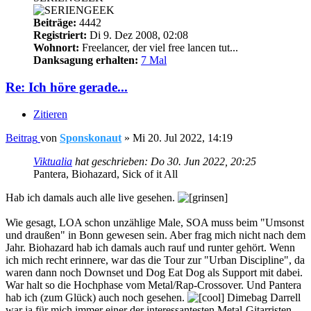
Beiträge:
4442
Registriert:
Di 9. Dez 2008, 02:08
Wohnort:
Freelancer, der viel free lancen tut...
Danksagung erhalten:
7 Mal
Re: Ich höre gerade...
Zitieren
Beitrag
von
Sponskonaut
»
Mi 20. Jul 2022, 14:19
Viktualia
hat geschrieben:
Do 30. Jun 2022, 20:25
Pantera, Biohazard, Sick of it All
Hab ich damals auch alle live gesehen.
Wie gesagt, LOA schon unzählige Male, SOA muss beim "Umsonst
und draußen" in Bonn gewesen sein. Aber frag mich nicht nach dem
Jahr. Biohazard hab ich damals auch rauf und runter gehört. Wenn
ich mich recht erinnere, war das die Tour zur "Urban Discipline", da
waren dann noch Downset und Dog Eat Dog als Support mit dabei.
War halt so die Hochphase vom Metal/Rap-Crossover. Und Pantera
hab ich (zum Glück) auch noch gesehen.
Dimebag Darrell
war ja für mich immer einer der interessantesten Metal-Gitarristen.