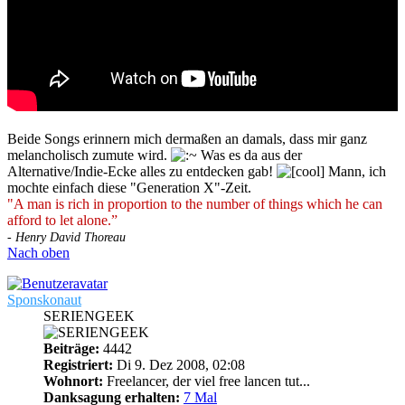
Beide Songs erinnern mich dermaßen an damals, dass mir ganz
melancholisch zumute wird.
Was es da aus der
Alternative/Indie-Ecke alles zu entdecken gab!
Mann, ich
mochte einfach diese "Generation X"-Zeit.
"A man is rich in proportion to the number of things which he can
afford to let alone.”
- Henry David Thoreau
Nach oben
Sponskonaut
SERIENGEEK
Beiträge:
4442
Registriert:
Di 9. Dez 2008, 02:08
Wohnort:
Freelancer, der viel free lancen tut...
Danksagung erhalten:
7 Mal