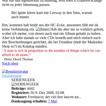
War mir halt irgendwann zu einseitig, weil eben E-Gitarren-Klänge
nicht zu jeder Stimmung passen.
Bei Ignite hören kam mir Leeway in den Sinn, warum
auch immer.
Hm, kommen halt beide aus der HC-Ecke, ansonsten fällt mir da
keine Verbindung ein.
Hab die aber nie so wirklich gehört,
wobei ich meine, von denen auch mal ein Album gehabt zu haben.
Aber ich habe damals so viele CDs bestellt und mich einfach nach
den Beschreibungen gerichtet, die bei Frontline (hieß der Mailorder-
Shop so?) im Katalog standen.
"A man is rich in proportion to the number of things which he can
afford to let alone.”
- Henry David Thoreau
Nach oben
Sponskonaut
SERIENGEEK
Beiträge:
4442
Registriert:
Di 9. Dez 2008, 02:08
Wohnort:
Freelancer, der viel free lancen tut...
Danksagung erhalten:
7 Mal