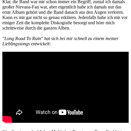
Klar, die Band war mir schon immer ein Begriff, zumal ich damals
großer Nirvana-Fan war, aber eigentlich habe ich damals nur das
erste Album gehört und die Band danach aus den Augen verloren.
Kann es mir gar nicht so genau erklären. Jedenfalls habe ich mir vor
einiger Zeit die komplette Diskografie besorgt und höre mich
schrittweise durch die ganzen Alben.
"Long Road To Ruin" hat sich bei mir schnell zu einem meiner
Lieblingssongs entwickelt: