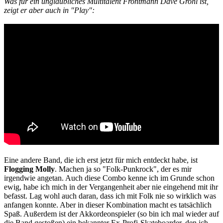
Was für ein unglaubliches Multitalent Frontmann Dave Grohl ist,
zeigt er aber auch in "Play":
Eine andere Band, die ich erst jetzt für mich entdeckt habe, ist
Flogging Molly
. Machen ja so "Folk-Punkrock", der es mir
irgendwie angetan. Auch diese Combo kenne ich im Grunde schon
ewig, habe ich mich in der Vergangenheit aber nie eingehend mit ihr
befasst. Lag wohl auch daran, dass ich mit Folk nie so wirklich was
anfangen konnte. Aber in dieser Kombination macht es tatsächlich
Spaß. Außerdem ist der Akkordeonspieler (so bin ich mal wieder auf
die Band gestoßen) ein bekannter Ex-Profi-Skateboarder, den ich