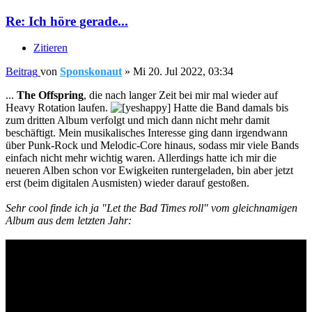
Re: Ich höre gerade...
Zitieren
Beitrag
von
Sponskonaut
»
Mi 20. Jul 2022, 03:34
...
The Offspring
, die nach langer Zeit bei mir mal wieder auf
Heavy Rotation laufen.
Hatte die Band damals bis
zum dritten Album verfolgt und mich dann nicht mehr damit
beschäftigt. Mein musikalisches Interesse ging dann irgendwann
über Punk-Rock und Melodic-Core hinaus, sodass mir viele Bands
einfach nicht mehr wichtig waren. Allerdings hatte ich mir die
neueren Alben schon vor Ewigkeiten runtergeladen, bin aber jetzt
erst (beim digitalen Ausmisten) wieder darauf gestoßen.
Sehr cool finde ich ja "Let the Bad Times roll" vom gleichnamigen
Album aus dem letzten Jahr: