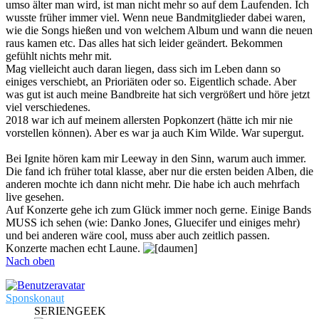
umso älter man wird, ist man nicht mehr so auf dem Laufenden. Ich
wusste früher immer viel. Wenn neue Bandmitglieder dabei waren,
wie die Songs hießen und von welchem Album und wann die neuen
raus kamen etc. Das alles hat sich leider geändert. Bekommen
gefühlt nichts mehr mit.
Mag vielleicht auch daran liegen, dass sich im Leben dann so
einiges verschiebt, an Prioriäten oder so. Eigentlich schade. Aber
was gut ist auch meine Bandbreite hat sich vergrößert und höre jetzt
viel verschiedenes.
2018 war ich auf meinem allersten Popkonzert (hätte ich mir nie
vorstellen können). Aber es war ja auch Kim Wilde. War supergut.
Bei Ignite hören kam mir Leeway in den Sinn, warum auch immer.
Die fand ich früher total klasse, aber nur die ersten beiden Alben, die
anderen mochte ich dann nicht mehr. Die habe ich auch mehrfach
live gesehen.
Auf Konzerte gehe ich zum Glück immer noch gerne. Einige Bands
MUSS ich sehen (wie: Danko Jones, Gluecifer und einiges mehr)
und bei anderen wäre cool, muss aber auch zeitlich passen.
Konzerte machen echt Laune.
Nach oben
Sponskonaut
SERIENGEEK