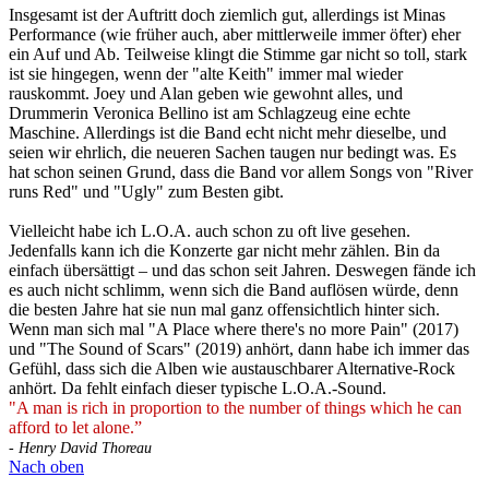
Insgesamt ist der Auftritt doch ziemlich gut, allerdings ist Minas
Performance (wie früher auch, aber mittlerweile immer öfter) eher
ein Auf und Ab. Teilweise klingt die Stimme gar nicht so toll, stark
ist sie hingegen, wenn der "alte Keith" immer mal wieder
rauskommt. Joey und Alan geben wie gewohnt alles, und
Drummerin Veronica Bellino ist am Schlagzeug eine echte
Maschine. Allerdings ist die Band echt nicht mehr dieselbe, und
seien wir ehrlich, die neueren Sachen taugen nur bedingt was. Es
hat schon seinen Grund, dass die Band vor allem Songs von "River
runs Red" und "Ugly" zum Besten gibt.
Vielleicht habe ich L.O.A. auch schon zu oft live gesehen.
Jedenfalls kann ich die Konzerte gar nicht mehr zählen. Bin da
einfach übersättigt – und das schon seit Jahren. Deswegen fände ich
es auch nicht schlimm, wenn sich die Band auflösen würde, denn
die besten Jahre hat sie nun mal ganz offensichtlich hinter sich.
Wenn man sich mal "A Place where there's no more Pain" (2017)
und "The Sound of Scars" (2019) anhört, dann habe ich immer das
Gefühl, dass sich die Alben wie austauschbarer Alternative-Rock
anhört. Da fehlt einfach dieser typische L.O.A.-Sound.
"A man is rich in proportion to the number of things which he can
afford to let alone.”
- Henry David Thoreau
Nach oben