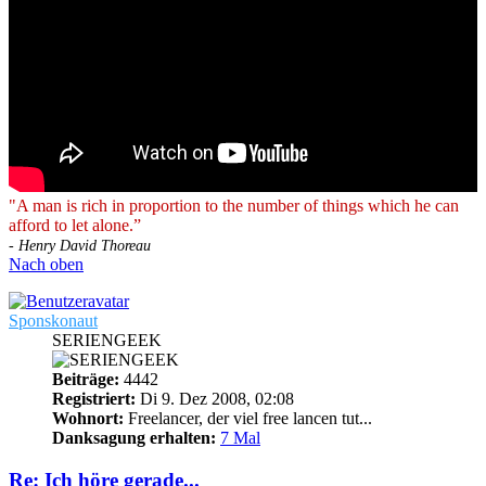
"A man is rich in proportion to the number of things which he can
afford to let alone.”
- Henry David Thoreau
Nach oben
Sponskonaut
SERIENGEEK
Beiträge:
4442
Registriert:
Di 9. Dez 2008, 02:08
Wohnort:
Freelancer, der viel free lancen tut...
Danksagung erhalten:
7 Mal
Re: Ich höre gerade...