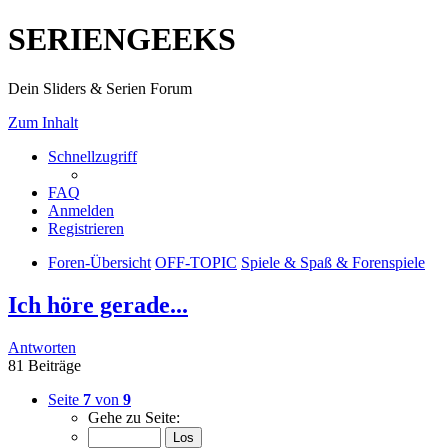
SERIENGEEKS
Dein Sliders & Serien Forum
Zum Inhalt
Schnellzugriff
FAQ
Anmelden
Registrieren
Foren-Übersicht
OFF-TOPIC
Spiele & Spaß & Forenspiele
Ich höre gerade...
Antworten
81 Beiträge
Seite
7
von
9
Gehe zu Seite: