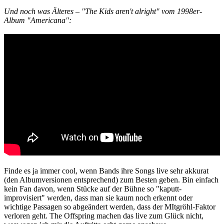
Und noch was Älteres – "The Kids aren't alright" vom 1998er-
Album "Americana":
Finde es ja immer cool, wenn Bands ihre Songs live sehr akkurat
(den Albumversionen entsprechend) zum Besten geben. Bin einfach
kein Fan davon, wenn Stücke auf der Bühne so "kaputt-
improvisiert" werden, dass man sie kaum noch erkennt oder
wichtige Passagen so abgeändert werden, dass der MItgröhl-Faktor
verloren geht. The Offspring machen das live zum Glück nicht,