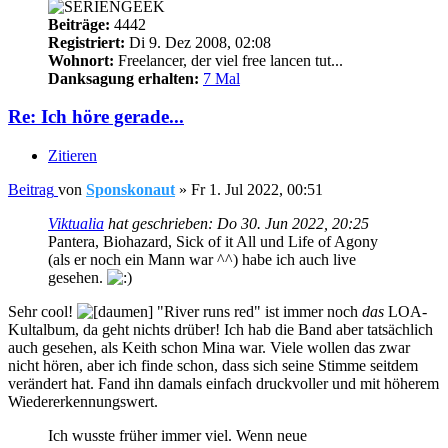
Beiträge:
4442
Registriert:
Di 9. Dez 2008, 02:08
Wohnort:
Freelancer, der viel free lancen tut...
Danksagung erhalten:
7 Mal
Re: Ich höre gerade...
Zitieren
Beitrag
von
Sponskonaut
»
Fr 1. Jul 2022, 00:51
Viktualia
hat geschrieben:
Do 30. Jun 2022, 20:25
Pantera, Biohazard, Sick of it All und Life of Agony
(als er noch ein Mann war ^^) habe ich auch live
gesehen.
Sehr cool!
"River runs red" ist immer noch
das
LOA-
Kultalbum, da geht nichts drüber! Ich hab die Band aber tatsächlich
auch gesehen, als Keith schon Mina war. Viele wollen das zwar
nicht hören, aber ich finde schon, dass sich seine Stimme seitdem
verändert hat. Fand ihn damals einfach druckvoller und mit höherem
Wiedererkennungswert.
Ich wusste früher immer viel. Wenn neue