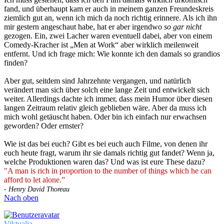
fand, und überhaupt kam er auch in meinem ganzen Freundeskreis
ziemlich gut an, wenn ich mich da noch richtig erinnere. Als ich ihn
mir gestern angeschaut habe, hat er aber irgendwo
so gar nicht
gezogen. Ein, zwei Lacher waren eventuell dabei, aber von einem
Comedy-Kracher ist „Men at Work“ aber wirklich meilenweit
entfernt. Und ich frage mich: Wie konnte ich den damals so grandios
finden?
Aber gut, seitdem sind Jahrzehnte vergangen, und natürlich
verändert man sich über solch eine lange Zeit und entwickelt sich
weiter. Allerdings dachte ich immer, dass mein Humor über diesen
langen Zeitraum relativ gleich geblieben wäre. Aber da muss ich
mich wohl getäuscht haben. Oder bin ich einfach nur erwachsen
geworden? Oder ernster?
Wie ist das bei euch? Gibt es bei euch auch Filme, von denen ihr
euch heute fragt, warum ihr sie damals richtig gut fandet? Wenn ja,
welche Produktionen waren das? Und was ist eure These dazu?
"A man is rich in proportion to the number of things which he can
afford to let alone.”
- Henry David Thoreau
Nach oben
Viktualia