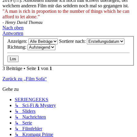
2019 (!!!). Ansonsten müsste ich noch mal schwer überlegen, bei
welchem anderen Film mir das seitdem noch mal so gegangen ist.
"A man is rich in proportion to the number of things which he can
afford to let alone.”
- Henry David Thoreau
Nach oben
Antworten
Anzeigen:
Sortiere nach:
Richtung:
3 Beiträge • Seite
1
von
1
Zurück zu „Film Sofa“
Gehe zu
SERIENGEEKS
↳ Sci-Fi & Mystery
↳ Sliders
↳ Nachrichten
↳ Serie
↳ Filmfehler
↳ Kromagg Prime