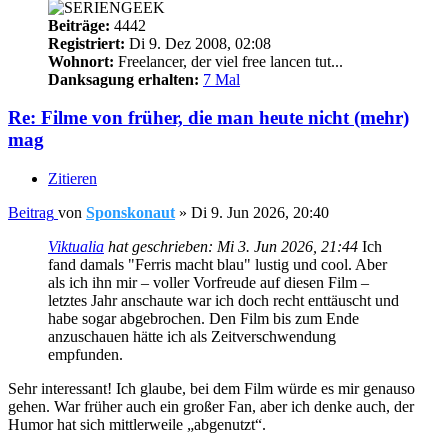
Beiträge:
4442
Registriert:
Di 9. Dez 2008, 02:08
Wohnort:
Freelancer, der viel free lancen tut...
Danksagung erhalten:
7 Mal
Re: Filme von früher, die man heute nicht (mehr)
mag
Zitieren
Beitrag
von
Sponskonaut
»
Di 9. Jun 2026, 20:40
Viktualia
hat geschrieben:
Mi 3. Jun 2026, 21:44
Ich
fand damals "Ferris macht blau" lustig und cool. Aber
als ich ihn mir – voller Vorfreude auf diesen Film –
letztes Jahr anschaute war ich doch recht enttäuscht und
habe sogar abgebrochen. Den Film bis zum Ende
anzuschauen hätte ich als Zeitverschwendung
empfunden.
Sehr interessant! Ich glaube, bei dem Film würde es mir genauso
gehen. War früher auch ein großer Fan, aber ich denke auch, der
Humor hat sich mittlerweile „abgenutzt“.