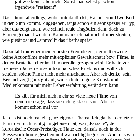
gut wie kein Tabu mehr. So ist man selbst ja schon
irgendwie "resistent".
Das stimmt allerdings, wobei mir da direkt „Hanau“ von Uwe Boll
in den Sinn kommt. Zugegeben, ist ja schon ein sehr spezieller Typ,
aber das zeigt auch, wie schnell reale Tragödien dann doch zu
Filmen gemacht werden. Kann man sich natürlich drüber streiten,
wie pietätlos und „sinnvoll“ das überhaupt ist.
Dazu fällt mir einer meiner besten Freunde ein, der mittlerweile
keine Actionfilme mehr mit expliziter Gewalt schaut bzw. Filme, in
denen Brutalität eher ins Humorvolle gezogen wird. Er hatte vor
mehreren Jahren ein sehr traumatisches Erlebnis und will sich
seitdem solche Filme nicht mehr anschauen. Aber ich denke, sein
Beispiel zeigt ganz gut auf, wie sich der eigene Kunst- und
Medienkonsum mit mehr Lebenserfahrung verändern kann.
Es gibt für mich nicht mehr so viele neue Filme von
denen ich sage, dass sie richtig klasse sind. Aber es
kommt schon mal vor.
Ja, das ist noch mal ein ganz eigenes Thema. Ich glaube, der letzte
Film, der mich richtig umgehauen hat, war „Parasite“, der
koreanische Oscar-Preisträger. Hatte den damals noch in der
Pressevorführung gesehen und war richtig begeistert. Aber das war