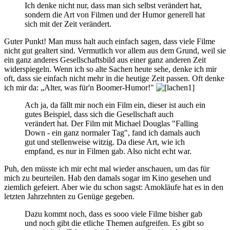
Ich denke nicht nur, dass man sich selbst verändert hat,
sondern die Art von Filmen und der Humor generell hat
sich mit der Zeit verändert.
Guter Punkt! Man muss halt auch einfach sagen, dass viele Filme
nicht gut gealtert sind. Vermutlich vor allem aus dem Grund, weil sie
ein ganz anderes Gesellschaftsbild aus einer ganz anderen Zeit
widerspiegeln. Wenn ich so alte Sachen heute sehe, denke ich mir
oft, dass sie einfach nicht mehr in die heutige Zeit passen. Oft denke
ich mir da: „Alter, was für'n Boomer-Humor!"
Ach ja, da fällt mir noch ein Film ein, dieser ist auch ein
gutes Beispiel, dass sich die Gesellschaft auch
verändert hat. Der Film mit Michael Douglas "Falling
Down - ein ganz normaler Tag", fand ich damals auch
gut und stellenweise witzig. Da diese Art, wie ich
empfand, es nur in Filmen gab. Also nicht echt war.
Puh, den müsste ich mir echt mal wieder anschauen, um das für
mich zu beurteilen. Hab den damals sogar im Kino gesehen und
ziemlich gefeiert. Aber wie du schon sagst: Amokläufe hat es in den
letzten Jahrzehnten zu Genüge gegeben.
Dazu kommt noch, dass es sooo viele Filme bisher gab
und noch gibt die etliche Themen aufgreifen. Es gibt so