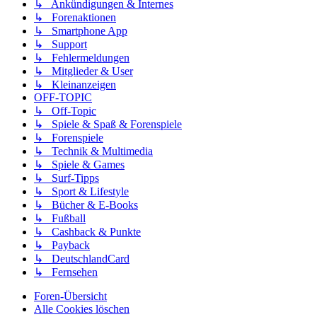
↳ Ankündigungen & Internes
↳ Forenaktionen
↳ Smartphone App
↳ Support
↳ Fehlermeldungen
↳ Mitglieder & User
↳ Kleinanzeigen
OFF-TOPIC
↳ Off-Topic
↳ Spiele & Spaß & Forenspiele
↳ Forenspiele
↳ Technik & Multimedia
↳ Spiele & Games
↳ Surf-Tipps
↳ Sport & Lifestyle
↳ Bücher & E-Books
↳ Fußball
↳ Cashback & Punkte
↳ Payback
↳ DeutschlandCard
↳ Fernsehen
Foren-Übersicht
Alle Cookies löschen