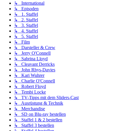
↳ International
↳ Episoden
↳ 1. Staffel
↳ 2. Staffel
↳ 3. Staffel
↳ 4. Staffel
↳ 5. Staffel
↳ Film
↳ Darsteller & Crew
↳ Jerry O'Connell
↳ Sabrina Lloyd
↳ Cleavant Derricks
↳ John Rhys-Davies
↳ Kari Wuhrer
↳ Charlie O'Connell
↳ Robert Floyd
↳ Tembi Locke
↳ TV-Tipps mit dem Sliders-Cast
↳ Ausrüstung & Technik
↳ Merchandise
↳ SD on Blu-ray bestellen
↳ Staffel 1 & 2 bestellen
↳ Staffel 3 bestellen
↳ Staffel 4 bestellen