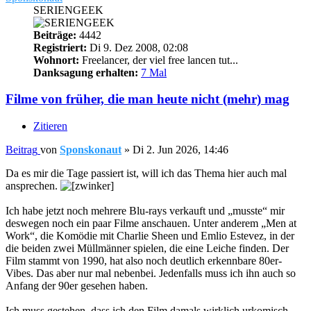
SERIENGEEK
Beiträge:
4442
Registriert:
Di 9. Dez 2008, 02:08
Wohnort:
Freelancer, der viel free lancen tut...
Danksagung erhalten:
7 Mal
Filme von früher, die man heute nicht (mehr) mag
Zitieren
Beitrag
von
Sponskonaut
»
Di 2. Jun 2026, 14:46
Da es mir die Tage passiert ist, will ich das Thema hier auch mal
ansprechen.
Ich habe jetzt noch mehrere Blu-rays verkauft und „musste“ mir
deswegen noch ein paar Filme anschauen. Unter anderem „Men at
Work“, die Komödie mit Charlie Sheen und Emlio Estevez, in der
die beiden zwei Müllmänner spielen, die eine Leiche finden. Der
Film stammt von 1990, hat also noch deutlich erkennbare 80er-
Vibes. Das aber nur mal nebenbei. Jedenfalls muss ich ihn auch so
Anfang der 90er gesehen haben.
Ich muss gestehen, dass ich den Film damals wirklich urkomisch