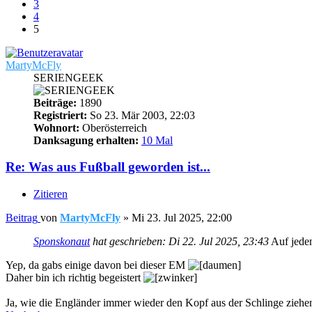
3
4
5
MartyMcFly
SERIENGEEK
Beiträge:
1890
Registriert:
So 23. Mär 2003, 22:03
Wohnort:
Oberösterreich
Danksagung erhalten:
10 Mal
Re: Was aus Fußball geworden ist...
Zitieren
Beitrag
von
MartyMcFly
»
Mi 23. Jul 2025, 22:00
Sponskonaut
hat geschrieben:
Di 22. Jul 2025, 23:43
Auf jeden
Yep, da gabs einige davon bei dieser EM
Daher bin ich richtig begeistert
Ja, wie die Engländer immer wieder den Kopf aus der Schlinge ziehen.