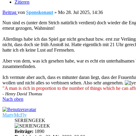
Zitieren
Beitrag
von
Sponskonaut
»
Mo 28. Jul 2025, 14:36
Nun sind es (unter dem Strich natürlich verdient) doch wieder die E
erneut gezogen, Wahnsinn!
Allerdings habe ich das Spiel gar nicht geschaut bzw. erst zur Ver
nicht, dass doch sie früh Anstoß ist. Hatte eigentlich mit 21 Uhr ge
hatte ich eh keine Lust auf Fernsehen.
Aber von dem, was ich gesehen habe, war es echt ein unterhaltsames
zusammenfinden.
Ich vermute aber auch, dass es mitunter daran liegt, dass der Frauenf
wollen und nicht alles so verbissen sehen. Also sehr angenehm.
"A man is rich in proportion to the number of things which he can affo
- Henry David Thoreau
Nach oben
MartyMcFly
SERIENGEEK
Beiträge:
1890