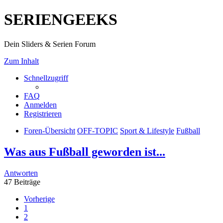
SERIENGEEKS
Dein Sliders & Serien Forum
Zum Inhalt
Schnellzugriff
FAQ
Anmelden
Registrieren
Foren-Übersicht
OFF-TOPIC
Sport & Lifestyle
Fußball
Was aus Fußball geworden ist...
Antworten
47 Beiträge
Vorherige
1
2