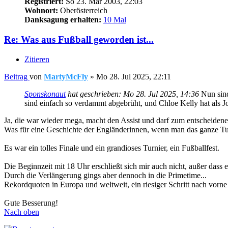
Registriert:
So 23. Mär 2003, 22:03
Wohnort:
Oberösterreich
Danksagung erhalten:
10 Mal
Re: Was aus Fußball geworden ist...
Zitieren
Beitrag
von
MartyMcFly
»
Mo 28. Jul 2025, 22:11
Sponskonaut
hat geschrieben:
Mo 28. Jul 2025, 14:36
Nun sind
sind einfach so verdammt abgebrüht, und Chloe Kelly hat als 
Ja, die war wieder mega, macht den Assist und darf zum entscheidene
Was für eine Geschichte der Engländerinnen, wenn man das ganze Turn
Es war ein tolles Finale und ein grandioses Turnier, ein Fußballfest.
Die Beginnzeit mit 18 Uhr erschließt sich mir auch nicht, außer dass e
Durch die Verlängerung gings aber dennoch in die Primetime...
Rekordquoten in Europa und weltweit, ein riesiger Schritt nach vorne
Gute Besserung!
Nach oben