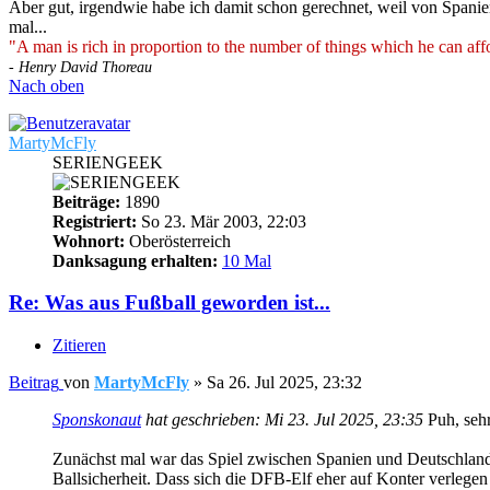
Aber gut, irgendwie habe ich damit schon gerechnet, weil von Spanie
mal...
"A man is rich in proportion to the number of things which he can affo
- Henry David Thoreau
Nach oben
MartyMcFly
SERIENGEEK
Beiträge:
1890
Registriert:
So 23. Mär 2003, 22:03
Wohnort:
Oberösterreich
Danksagung erhalten:
10 Mal
Re: Was aus Fußball geworden ist...
Zitieren
Beitrag
von
MartyMcFly
»
Sa 26. Jul 2025, 23:32
Sponskonaut
hat geschrieben:
Mi 23. Jul 2025, 23:35
Puh, sehr
Zunächst mal war das Spiel zwischen Spanien und Deutschland 
Ballsicherheit. Dass sich die DFB-Elf eher auf Konter verlege