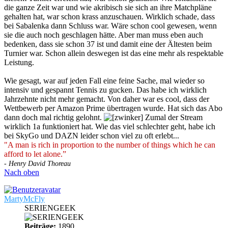
die ganze Zeit war und wie akribisch sie sich an ihre Matchpläne
gehalten hat, war schon krass anzuschauen. Wirklich schade, dass
bei Sabalenka dann Schluss war. Wäre schon cool gewesen, wenn
sie die auch noch geschlagen hätte. Aber man muss eben auch
bedenken, dass sie schon 37 ist und damit eine der Ältesten beim
Turnier war. Schon allein deswegen ist das eine mehr als respektable
Leistung.
Wie gesagt, war auf jeden Fall eine feine Sache, mal wieder so
intensiv und gespannt Tennis zu gucken. Das habe ich wirklich
Jahrzehnte nicht mehr gemacht. Von daher war es cool, dass der
Wettbewerb per Amazon Prime übertragen wurde. Hat sich das Abo
dann doch mal richtig gelohnt.
Zumal der Stream
wirklich 1a funktioniert hat. Wie das viel schlechter geht, habe ich
bei SkyGo und DAZN leider schon viel zu oft erlebt...
"A man is rich in proportion to the number of things which he can
afford to let alone.”
- Henry David Thoreau
Nach oben
MartyMcFly
SERIENGEEK
Beiträge:
1890