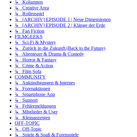
↳ Kolumnen
↳ Creative Area
↳ Rollenspiel
↳ [ARCHIV] EPISODE 1 | Neue Dimensionen
↳ [ARCHIV] EPISODE 2 | Klänge der Erde
↳ Fan Fiction
FILMGEEKS
↳ Sci-Fi & Mystery
↳ Zurück in die Zukunft (Back to the Future)
↳ Abenteuer & Drama & Comedy
↳ Horror & Fantasy
↳ Crime & Action
↳ Film Sofa
COMMUNITY
↳ Ankündigungen & Internes
↳ Forenaktionen
↳ Smartphone App
↳ Support
↳ Fehlermeldungen
↳ Mitglieder & User
↳ Kleinanzeigen
OFF-TOPIC
↳ Off-Topic
↳ Spiele & Spaß & Forenspiele