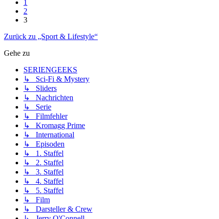
1
2
3
Zurück zu „Sport & Lifestyle“
Gehe zu
SERIENGEEKS
↳ Sci-Fi & Mystery
↳ Sliders
↳ Nachrichten
↳ Serie
↳ Filmfehler
↳ Kromagg Prime
↳ International
↳ Episoden
↳ 1. Staffel
↳ 2. Staffel
↳ 3. Staffel
↳ 4. Staffel
↳ 5. Staffel
↳ Film
↳ Darsteller & Crew
↳ Jerry O'Connell