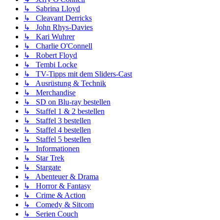
↳ Sabrina Lloyd
↳ Cleavant Derricks
↳ John Rhys-Davies
↳ Kari Wuhrer
↳ Charlie O'Connell
↳ Robert Floyd
↳ Tembi Locke
↳ TV-Tipps mit dem Sliders-Cast
↳ Ausrüstung & Technik
↳ Merchandise
↳ SD on Blu-ray bestellen
↳ Staffel 1 & 2 bestellen
↳ Staffel 3 bestellen
↳ Staffel 4 bestellen
↳ Staffel 5 bestellen
↳ Informationen
↳ Star Trek
↳ Stargate
↳ Abenteuer & Drama
↳ Horror & Fantasy
↳ Crime & Action
↳ Comedy & Sitcom
↳ Serien Couch