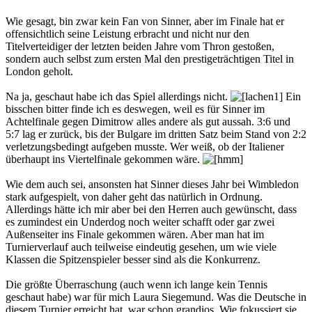
Wie gesagt, bin zwar kein Fan von Sinner, aber im Finale hat er
offensichtlich seine Leistung erbracht und nicht nur den
Titelverteidiger der letzten beiden Jahre vom Thron gestoßen,
sondern auch selbst zum ersten Mal den prestigeträchtigen Titel in
London geholt.
Na ja, geschaut habe ich das Spiel allerdings nicht.
Ein
bisschen bitter finde ich es deswegen, weil es für Sinner im
Achtelfinale gegen Dimitrow alles andere als gut aussah. 3:6 und
5:7 lag er zurück, bis der Bulgare im dritten Satz beim Stand von 2:2
verletzungsbedingt aufgeben musste. Wer weiß, ob der Italiener
überhaupt ins Viertelfinale gekommen wäre.
Wie dem auch sei, ansonsten hat Sinner dieses Jahr bei Wimbledon
stark aufgespielt, von daher geht das natürlich in Ordnung.
Allerdings hätte ich mir aber bei den Herren auch gewünscht, dass
es zumindest ein Underdog noch weiter schafft oder gar zwei
Außenseiter ins Finale gekommen wären. Aber man hat im
Turnierverlauf auch teilweise eindeutig gesehen, um wie viele
Klassen die Spitzenspieler besser sind als die Konkurrenz.
Die größte Überraschung (auch wenn ich lange kein Tennis
geschaut habe) war für mich Laura Siegemund. Was die Deutsche in
diesem Turnier erreicht hat, war schon grandios. Wie fokussiert sie