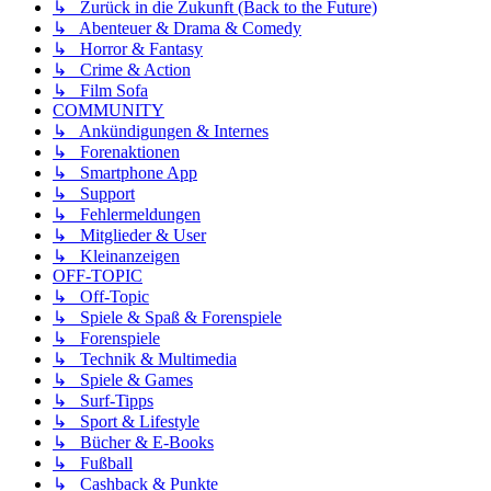
↳ Zurück in die Zukunft (Back to the Future)
↳ Abenteuer & Drama & Comedy
↳ Horror & Fantasy
↳ Crime & Action
↳ Film Sofa
COMMUNITY
↳ Ankündigungen & Internes
↳ Forenaktionen
↳ Smartphone App
↳ Support
↳ Fehlermeldungen
↳ Mitglieder & User
↳ Kleinanzeigen
OFF-TOPIC
↳ Off-Topic
↳ Spiele & Spaß & Forenspiele
↳ Forenspiele
↳ Technik & Multimedia
↳ Spiele & Games
↳ Surf-Tipps
↳ Sport & Lifestyle
↳ Bücher & E-Books
↳ Fußball
↳ Cashback & Punkte