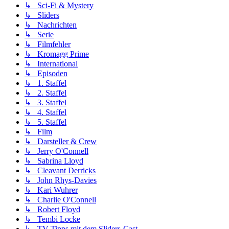
↳ Sci-Fi & Mystery
↳ Sliders
↳ Nachrichten
↳ Serie
↳ Filmfehler
↳ Kromagg Prime
↳ International
↳ Episoden
↳ 1. Staffel
↳ 2. Staffel
↳ 3. Staffel
↳ 4. Staffel
↳ 5. Staffel
↳ Film
↳ Darsteller & Crew
↳ Jerry O'Connell
↳ Sabrina Lloyd
↳ Cleavant Derricks
↳ John Rhys-Davies
↳ Kari Wuhrer
↳ Charlie O'Connell
↳ Robert Floyd
↳ Tembi Locke
↳ TV-Tipps mit dem Sliders-Cast