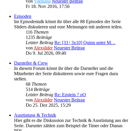
von
Viktualia
Neuester Beitrag
Fr 18. Nov 2016, 17:56
Episoden
Im Episodentalk könnt ihr über alle 88 Episoden der Serie
Sliders diskutieren und eure Meinungen mit anderen teilen.
116
Themen
1235
Beiträge
Letzter Beitrag
Re: [33 | 3x10] Quinn unter M…
von
Alexslider
Neuester Beitrag
Do 9. Jul 2026, 09:40
Darsteller & Crew
In diesem Forum könnt ihr über die Darsteller und die
Mitarbeiter der Serie diskutieren sowie eure Fragen dazu
stellen.
68
Themen
514
Beiträge
Letzter Beitrag
Re: Epstein ? oO
von
Alexslider
Neuester Beitrag
Do 25. Dez 2025, 15:29
Ausrüstung & Technik
Hier gibt es die Diskussion zur Technik & Ausrüstung aus der
Serie. Darunter zählen zum Beispiel die Timer oder Dianas
PDL.