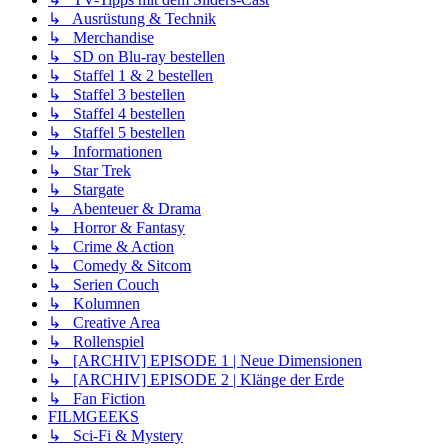
↳ Ausrüstung & Technik
↳ Merchandise
↳ SD on Blu-ray bestellen
↳ Staffel 1 & 2 bestellen
↳ Staffel 3 bestellen
↳ Staffel 4 bestellen
↳ Staffel 5 bestellen
↳ Informationen
↳ Star Trek
↳ Stargate
↳ Abenteuer & Drama
↳ Horror & Fantasy
↳ Crime & Action
↳ Comedy & Sitcom
↳ Serien Couch
↳ Kolumnen
↳ Creative Area
↳ Rollenspiel
↳ [ARCHIV] EPISODE 1 | Neue Dimensionen
↳ [ARCHIV] EPISODE 2 | Klänge der Erde
↳ Fan Fiction
FILMGEEKS
↳ Sci-Fi & Mystery