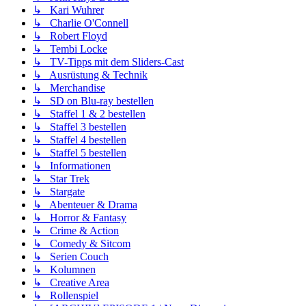
↳ Kari Wuhrer
↳ Charlie O'Connell
↳ Robert Floyd
↳ Tembi Locke
↳ TV-Tipps mit dem Sliders-Cast
↳ Ausrüstung & Technik
↳ Merchandise
↳ SD on Blu-ray bestellen
↳ Staffel 1 & 2 bestellen
↳ Staffel 3 bestellen
↳ Staffel 4 bestellen
↳ Staffel 5 bestellen
↳ Informationen
↳ Star Trek
↳ Stargate
↳ Abenteuer & Drama
↳ Horror & Fantasy
↳ Crime & Action
↳ Comedy & Sitcom
↳ Serien Couch
↳ Kolumnen
↳ Creative Area
↳ Rollenspiel