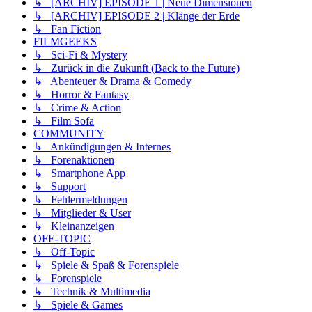
↳ [ARCHIV] EPISODE 1 | Neue Dimensionen
↳ [ARCHIV] EPISODE 2 | Klänge der Erde
↳ Fan Fiction
FILMGEEKS
↳ Sci-Fi & Mystery
↳ Zurück in die Zukunft (Back to the Future)
↳ Abenteuer & Drama & Comedy
↳ Horror & Fantasy
↳ Crime & Action
↳ Film Sofa
COMMUNITY
↳ Ankündigungen & Internes
↳ Forenaktionen
↳ Smartphone App
↳ Support
↳ Fehlermeldungen
↳ Mitglieder & User
↳ Kleinanzeigen
OFF-TOPIC
↳ Off-Topic
↳ Spiele & Spaß & Forenspiele
↳ Forenspiele
↳ Technik & Multimedia
↳ Spiele & Games