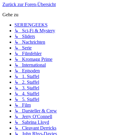
Zurück zur Foren-Übersicht
Gehe zu
SERIENGEEKS
↳ Sci-Fi & Mystery
↳ Sliders
↳ Nachrichten
↳ Serie
↳ Filmfehler
↳ Kromagg Prime
↳ International
↳ Episoden
↳ 1. Staffel
↳ 2. Staffel
↳ 3. Staffel
↳ 4. Staffel
↳ 5. Staffel
↳ Film
↳ Darsteller & Crew
↳ Jerry O'Connell
↳ Sabrina Lloyd
↳ Cleavant Derricks
↳ John Rhys-Davies