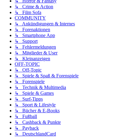
↳ Horror & Fantasy
↳ Crime & Action
↳ Film Sofa
COMMUNITY
↳ Ankündigungen & Internes
↳ Forenaktionen
↳ Smartphone App
↳ Support
↳ Fehlermeldungen
↳ Mitglieder & User
↳ Kleinanzeigen
OFF-TOPIC
↳ Off-Topic
↳ Spiele & Spaß & Forenspiele
↳ Forenspiele
↳ Technik & Multimedia
↳ Spiele & Games
↳ Surf-Tipps
↳ Sport & Lifestyle
↳ Bücher & E-Books
↳ Fußball
↳ Cashback & Punkte
↳ Payback
↳ DeutschlandCard