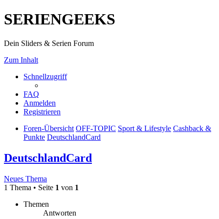
SERIENGEEKS
Dein Sliders & Serien Forum
Zum Inhalt
Schnellzugriff
FAQ
Anmelden
Registrieren
Foren-Übersicht
OFF-TOPIC
Sport & Lifestyle
Cashback &
Punkte
DeutschlandCard
DeutschlandCard
Neues Thema
1 Thema • Seite
1
von
1
Themen
Antworten