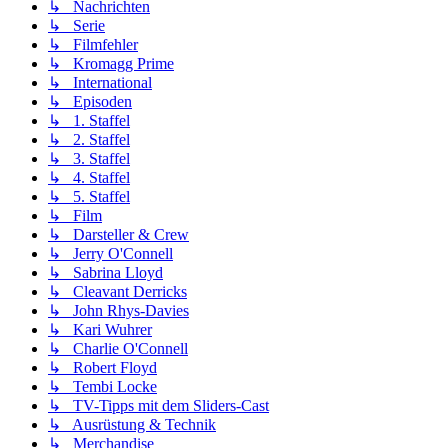
↳ Nachrichten
↳ Serie
↳ Filmfehler
↳ Kromagg Prime
↳ International
↳ Episoden
↳ 1. Staffel
↳ 2. Staffel
↳ 3. Staffel
↳ 4. Staffel
↳ 5. Staffel
↳ Film
↳ Darsteller & Crew
↳ Jerry O'Connell
↳ Sabrina Lloyd
↳ Cleavant Derricks
↳ John Rhys-Davies
↳ Kari Wuhrer
↳ Charlie O'Connell
↳ Robert Floyd
↳ Tembi Locke
↳ TV-Tipps mit dem Sliders-Cast
↳ Ausrüstung & Technik
↳ Merchandise