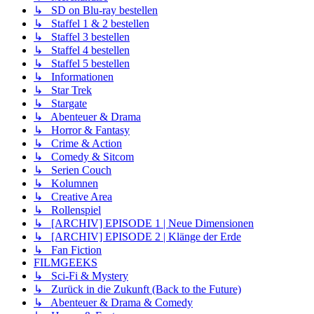
↳ SD on Blu-ray bestellen
↳ Staffel 1 & 2 bestellen
↳ Staffel 3 bestellen
↳ Staffel 4 bestellen
↳ Staffel 5 bestellen
↳ Informationen
↳ Star Trek
↳ Stargate
↳ Abenteuer & Drama
↳ Horror & Fantasy
↳ Crime & Action
↳ Comedy & Sitcom
↳ Serien Couch
↳ Kolumnen
↳ Creative Area
↳ Rollenspiel
↳ [ARCHIV] EPISODE 1 | Neue Dimensionen
↳ [ARCHIV] EPISODE 2 | Klänge der Erde
↳ Fan Fiction
FILMGEEKS
↳ Sci-Fi & Mystery
↳ Zurück in die Zukunft (Back to the Future)
↳ Abenteuer & Drama & Comedy