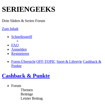
SERIENGEEKS
Dein Sliders & Serien Forum
Zum Inhalt
Schnellzugriff
FAQ
Anmelden
Registrieren
Foren-Übersicht
OFF-TOPIC
Sport & Lifestyle
Cashback &
Punkte
Cashback & Punkte
Forum
Themen
Beiträge
Letzter Beitrag