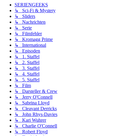
SERIENGEEKS
↳ Sci-Fi & Mystery
↳ Sliders
↳ Nachrichten
↳ Serie
↳ Filmfehler
↳ Kromagg Prime
↳ International
↳ Episoden
↳ 1. Staffel
↳ 2. Staffel
↳ 3. Staffel
↳ 4. Staffel
↳ 5. Staffel
↳ Film
↳ Darsteller & Crew
↳ Jerry O'Connell
↳ Sabrina Lloyd
↳ Cleavant Derricks
↳ John Rhys-Davies
↳ Kari Wuhrer
↳ Charlie O'Connell
↳ Robert Floyd