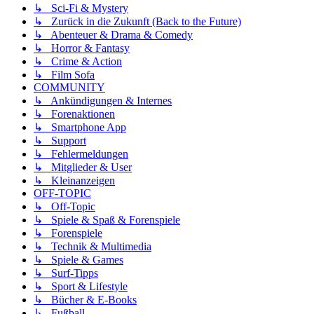
↳ Sci-Fi & Mystery
↳ Zurück in die Zukunft (Back to the Future)
↳ Abenteuer & Drama & Comedy
↳ Horror & Fantasy
↳ Crime & Action
↳ Film Sofa
COMMUNITY
↳ Ankündigungen & Internes
↳ Forenaktionen
↳ Smartphone App
↳ Support
↳ Fehlermeldungen
↳ Mitglieder & User
↳ Kleinanzeigen
OFF-TOPIC
↳ Off-Topic
↳ Spiele & Spaß & Forenspiele
↳ Forenspiele
↳ Technik & Multimedia
↳ Spiele & Games
↳ Surf-Tipps
↳ Sport & Lifestyle
↳ Bücher & E-Books
↳ Fußball