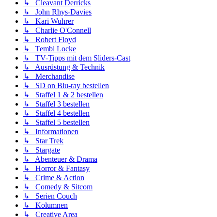
↳ Cleavant Derricks
↳ John Rhys-Davies
↳ Kari Wuhrer
↳ Charlie O'Connell
↳ Robert Floyd
↳ Tembi Locke
↳ TV-Tipps mit dem Sliders-Cast
↳ Ausrüstung & Technik
↳ Merchandise
↳ SD on Blu-ray bestellen
↳ Staffel 1 & 2 bestellen
↳ Staffel 3 bestellen
↳ Staffel 4 bestellen
↳ Staffel 5 bestellen
↳ Informationen
↳ Star Trek
↳ Stargate
↳ Abenteuer & Drama
↳ Horror & Fantasy
↳ Crime & Action
↳ Comedy & Sitcom
↳ Serien Couch
↳ Kolumnen
↳ Creative Area