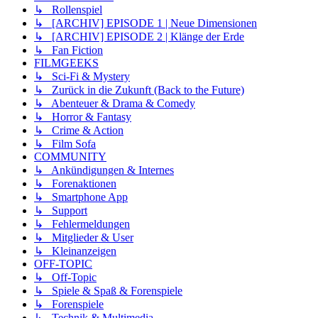
↳ Rollenspiel
↳ [ARCHIV] EPISODE 1 | Neue Dimensionen
↳ [ARCHIV] EPISODE 2 | Klänge der Erde
↳ Fan Fiction
FILMGEEKS
↳ Sci-Fi & Mystery
↳ Zurück in die Zukunft (Back to the Future)
↳ Abenteuer & Drama & Comedy
↳ Horror & Fantasy
↳ Crime & Action
↳ Film Sofa
COMMUNITY
↳ Ankündigungen & Internes
↳ Forenaktionen
↳ Smartphone App
↳ Support
↳ Fehlermeldungen
↳ Mitglieder & User
↳ Kleinanzeigen
OFF-TOPIC
↳ Off-Topic
↳ Spiele & Spaß & Forenspiele
↳ Forenspiele
↳ Technik & Multimedia