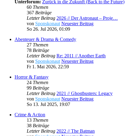
Unterforum:
Zurück in die Zukunft (Back to the Future)
60
Themen
367
Beiträge
Letzter Beitrag
2026 // Der Astronaut – Proje…
von
Sponskonaut
Neuester Beitrag
So 26. Jul 2026, 01:09
Abenteuer & Drama & Comedy
27
Themen
78
Beiträge
Letzter Beitrag
Re: 2011 // Another Earth
von
Sponskonaut
Neuester Beitrag
Fr 1. Mai 2026, 22:59
Horror & Fantasy
24
Themen
99
Beiträge
Letzter Beitrag
2021 // Ghostbusters: Legacy
von
Sponskonaut
Neuester Beitrag
So 13. Jul 2025, 19:07
Crime & Action
13
Themen
38
Beiträge
Letzter Beitrag
2022 // The Batman