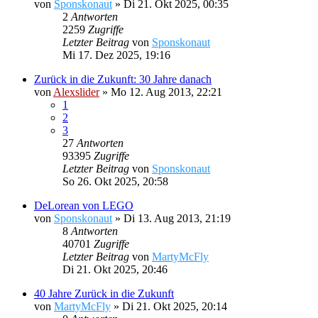
von
Sponskonaut
»
Di 21. Okt 2025, 00:35
2
Antworten
2259
Zugriffe
Letzter Beitrag
von
Sponskonaut
Mi 17. Dez 2025, 19:16
Zurück in die Zukunft: 30 Jahre danach
von
Alexslider
»
Mo 12. Aug 2013, 22:21
1
2
3
27
Antworten
93395
Zugriffe
Letzter Beitrag
von
Sponskonaut
So 26. Okt 2025, 20:58
DeLorean von LEGO
von
Sponskonaut
»
Di 13. Aug 2013, 21:19
8
Antworten
40701
Zugriffe
Letzter Beitrag
von
MartyMcFly
Di 21. Okt 2025, 20:46
40 Jahre Zurück in die Zukunft
von
MartyMcFly
»
Di 21. Okt 2025, 20:14