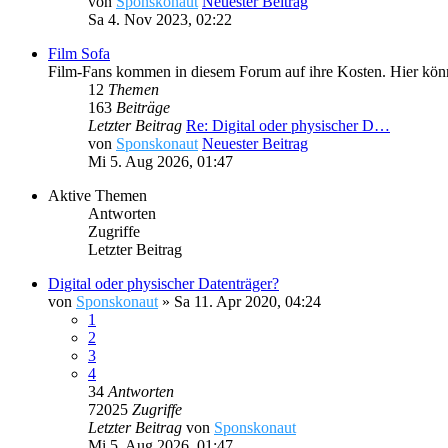
von
Sponskonaut
Neuester Beitrag
Sa 4. Nov 2023, 02:22
Film Sofa
Film-Fans kommen in diesem Forum auf ihre Kosten. Hier könnt
12
Themen
163
Beiträge
Letzter Beitrag
Re: Digital oder physischer D…
von
Sponskonaut
Neuester Beitrag
Mi 5. Aug 2026, 01:47
Aktive Themen
Antworten
Zugriffe
Letzter Beitrag
Digital oder physischer Datenträger?
von
Sponskonaut
»
Sa 11. Apr 2020, 04:24
1
2
3
4
34
Antworten
72025
Zugriffe
Letzter Beitrag
von
Sponskonaut
Mi 5. Aug 2026, 01:47