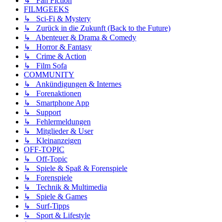
↳ Fan Fiction
FILMGEEKS
↳ Sci-Fi & Mystery
↳ Zurück in die Zukunft (Back to the Future)
↳ Abenteuer & Drama & Comedy
↳ Horror & Fantasy
↳ Crime & Action
↳ Film Sofa
COMMUNITY
↳ Ankündigungen & Internes
↳ Forenaktionen
↳ Smartphone App
↳ Support
↳ Fehlermeldungen
↳ Mitglieder & User
↳ Kleinanzeigen
OFF-TOPIC
↳ Off-Topic
↳ Spiele & Spaß & Forenspiele
↳ Forenspiele
↳ Technik & Multimedia
↳ Spiele & Games
↳ Surf-Tipps
↳ Sport & Lifestyle