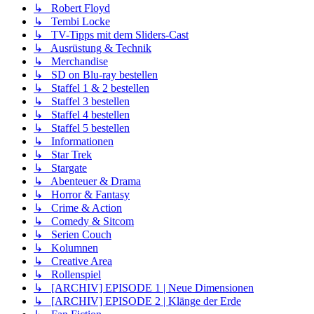
↳ Robert Floyd
↳ Tembi Locke
↳ TV-Tipps mit dem Sliders-Cast
↳ Ausrüstung & Technik
↳ Merchandise
↳ SD on Blu-ray bestellen
↳ Staffel 1 & 2 bestellen
↳ Staffel 3 bestellen
↳ Staffel 4 bestellen
↳ Staffel 5 bestellen
↳ Informationen
↳ Star Trek
↳ Stargate
↳ Abenteuer & Drama
↳ Horror & Fantasy
↳ Crime & Action
↳ Comedy & Sitcom
↳ Serien Couch
↳ Kolumnen
↳ Creative Area
↳ Rollenspiel
↳ [ARCHIV] EPISODE 1 | Neue Dimensionen
↳ [ARCHIV] EPISODE 2 | Klänge der Erde