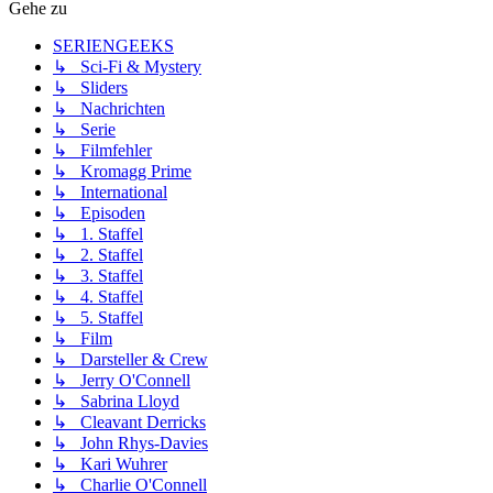
Gehe zu
SERIENGEEKS
↳ Sci-Fi & Mystery
↳ Sliders
↳ Nachrichten
↳ Serie
↳ Filmfehler
↳ Kromagg Prime
↳ International
↳ Episoden
↳ 1. Staffel
↳ 2. Staffel
↳ 3. Staffel
↳ 4. Staffel
↳ 5. Staffel
↳ Film
↳ Darsteller & Crew
↳ Jerry O'Connell
↳ Sabrina Lloyd
↳ Cleavant Derricks
↳ John Rhys-Davies
↳ Kari Wuhrer
↳ Charlie O'Connell