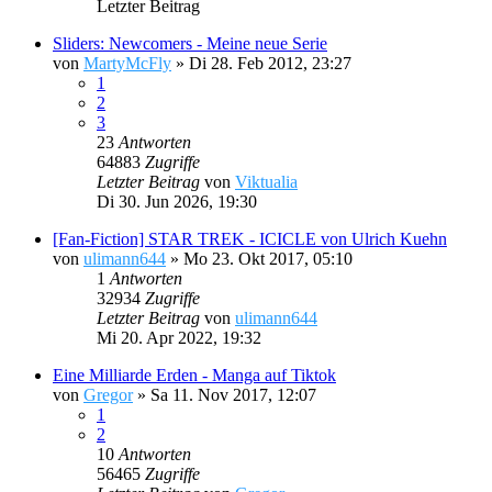
Letzter Beitrag
Sliders: Newcomers - Meine neue Serie
von
MartyMcFly
»
Di 28. Feb 2012, 23:27
1
2
3
23
Antworten
64883
Zugriffe
Letzter Beitrag
von
Viktualia
Di 30. Jun 2026, 19:30
[Fan-Fiction] STAR TREK - ICICLE von Ulrich Kuehn
von
ulimann644
»
Mo 23. Okt 2017, 05:10
1
Antworten
32934
Zugriffe
Letzter Beitrag
von
ulimann644
Mi 20. Apr 2022, 19:32
Eine Milliarde Erden - Manga auf Tiktok
von
Gregor
»
Sa 11. Nov 2017, 12:07
1
2
10
Antworten
56465
Zugriffe