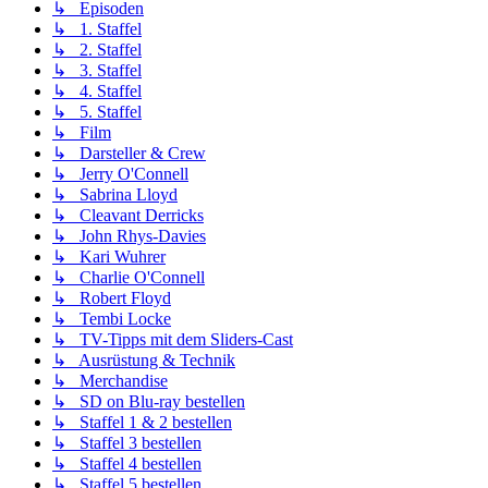
↳ Episoden
↳ 1. Staffel
↳ 2. Staffel
↳ 3. Staffel
↳ 4. Staffel
↳ 5. Staffel
↳ Film
↳ Darsteller & Crew
↳ Jerry O'Connell
↳ Sabrina Lloyd
↳ Cleavant Derricks
↳ John Rhys-Davies
↳ Kari Wuhrer
↳ Charlie O'Connell
↳ Robert Floyd
↳ Tembi Locke
↳ TV-Tipps mit dem Sliders-Cast
↳ Ausrüstung & Technik
↳ Merchandise
↳ SD on Blu-ray bestellen
↳ Staffel 1 & 2 bestellen
↳ Staffel 3 bestellen
↳ Staffel 4 bestellen
↳ Staffel 5 bestellen