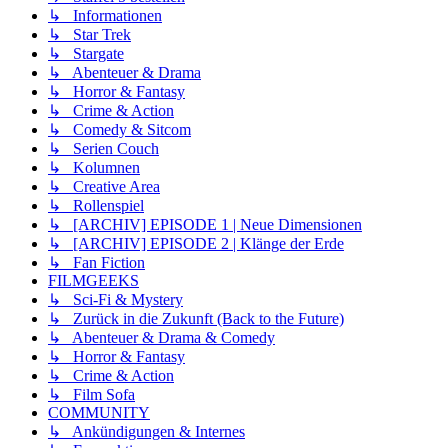
↳ Informationen
↳ Star Trek
↳ Stargate
↳ Abenteuer & Drama
↳ Horror & Fantasy
↳ Crime & Action
↳ Comedy & Sitcom
↳ Serien Couch
↳ Kolumnen
↳ Creative Area
↳ Rollenspiel
↳ [ARCHIV] EPISODE 1 | Neue Dimensionen
↳ [ARCHIV] EPISODE 2 | Klänge der Erde
↳ Fan Fiction
FILMGEEKS
↳ Sci-Fi & Mystery
↳ Zurück in die Zukunft (Back to the Future)
↳ Abenteuer & Drama & Comedy
↳ Horror & Fantasy
↳ Crime & Action
↳ Film Sofa
COMMUNITY
↳ Ankündigungen & Internes