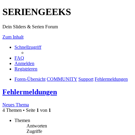
SERIENGEEKS
Dein Sliders & Serien Forum
Zum Inhalt
Schnellzugriff
FAQ
Anmelden
Registrieren
Foren-Übersicht
COMMUNITY
Support
Fehlermeldungen
Fehlermeldungen
Neues Thema
4 Themen • Seite
1
von
1
Themen
Antworten
Zugriffe