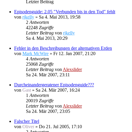
Letzter Beitrag
Episodenguide: 2.05 "Verbunden bis in den Tod" fehlt
von
rjkelly
»
Sa 4. Mai 2013, 19:58
2
Antworten
42248
Zugriffe
Letzter Beitrag
von
rjkelly
Sa 4. Mai 2013, 20:29
Fehler in den Beschreibungen der alternativen Erden
von
Mark McWire
»
Fr 12. Jan 2007, 21:20
4
Antworten
25068
Zugriffe
Letzter Beitrag
von
Alexslider
Sa 24. Mär 2007, 23:11
Durcheinandergeratener Episodenguide???
von
Gast
»
Sa 24. Mär 2007, 16:24
1
Antworten
20019
Zugriffe
Letzter Beitrag
von
Alexslider
Sa 24. Mär 2007, 23:05
Falscher Titel
von
Oliver
»
Do 21. Jul 2005, 17:10
2
Antworten