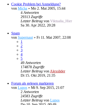
Cookie Problem bei Anmeldung?
von
Micha
»
Mo 2. Mai 2005, 15:44
4
Antworten
29313
Zugriffe
Letzter Beitrag
von
Viktualia_Hier
Sa 30. Apr 2022, 20:28
Spam
von
Supernaut
»
Fr 11. Mai 2007, 22:08
1
2
3
4
5
49
Antworten
174878
Zugriffe
Letzter Beitrag
von
Alexslider
Di 15. Okt 2019, 21:35
Forum als gelesen markieren
von
Lupos
»
Mi 9. Sep 2015, 21:07
2
Antworten
24583
Zugriffe
Letzter Beitrag
von
Lupos
Do 10. Sep 2015, 00:49