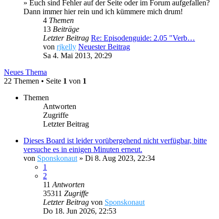
» Euch sind Fehler auf der Seite oder im Forum aufgefallen?
Dann immer hier rein und ich kümmere mich drum!
4
Themen
13
Beiträge
Letzter Beitrag
Re: Episodenguide: 2.05 "Verb…
von
rjkelly
Neuester Beitrag
Sa 4. Mai 2013, 20:29
Neues Thema
22 Themen • Seite
1
von
1
Themen
Antworten
Zugriffe
Letzter Beitrag
Dieses Board ist leider vorübergehend nicht verfügbar, bitte
versuche es in einigen Minuten erneut.
von
Sponskonaut
»
Di 8. Aug 2023, 22:34
1
2
11
Antworten
35311
Zugriffe
Letzter Beitrag
von
Sponskonaut
Do 18. Jun 2026, 22:53