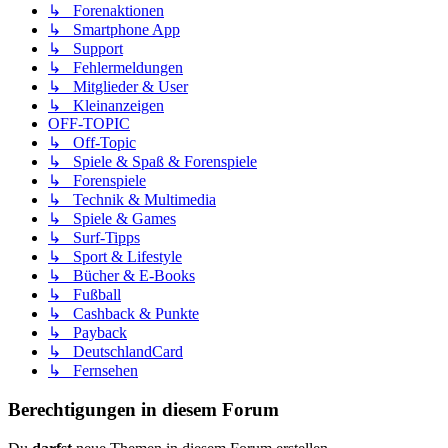
↳ Forenaktionen
↳ Smartphone App
↳ Support
↳ Fehlermeldungen
↳ Mitglieder & User
↳ Kleinanzeigen
OFF-TOPIC
↳ Off-Topic
↳ Spiele & Spaß & Forenspiele
↳ Forenspiele
↳ Technik & Multimedia
↳ Spiele & Games
↳ Surf-Tipps
↳ Sport & Lifestyle
↳ Bücher & E-Books
↳ Fußball
↳ Cashback & Punkte
↳ Payback
↳ DeutschlandCard
↳ Fernsehen
Berechtigungen in diesem Forum