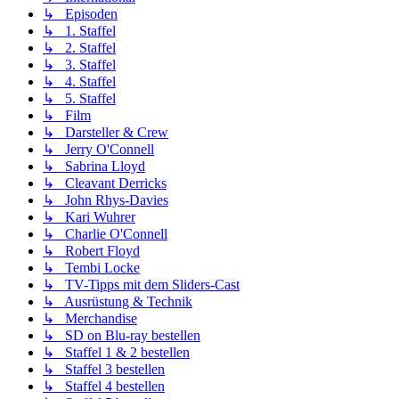
↳ Episoden
↳ 1. Staffel
↳ 2. Staffel
↳ 3. Staffel
↳ 4. Staffel
↳ 5. Staffel
↳ Film
↳ Darsteller & Crew
↳ Jerry O'Connell
↳ Sabrina Lloyd
↳ Cleavant Derricks
↳ John Rhys-Davies
↳ Kari Wuhrer
↳ Charlie O'Connell
↳ Robert Floyd
↳ Tembi Locke
↳ TV-Tipps mit dem Sliders-Cast
↳ Ausrüstung & Technik
↳ Merchandise
↳ SD on Blu-ray bestellen
↳ Staffel 1 & 2 bestellen
↳ Staffel 3 bestellen
↳ Staffel 4 bestellen