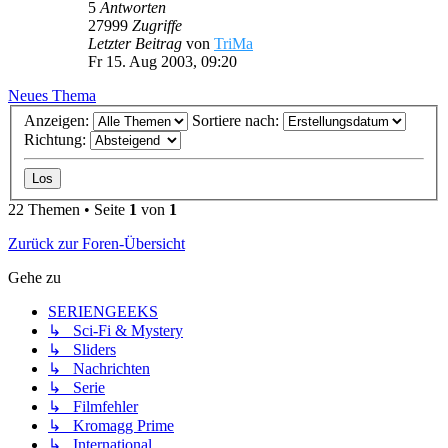
5
Antworten
27999
Zugriffe
Letzter Beitrag
von
TriMa
Fr 15. Aug 2003, 09:20
Neues Thema
Anzeigen:
Sortiere nach:
Richtung:
22 Themen • Seite
1
von
1
Zurück zur Foren-Übersicht
Gehe zu
SERIENGEEKS
↳ Sci-Fi & Mystery
↳ Sliders
↳ Nachrichten
↳ Serie
↳ Filmfehler
↳ Kromagg Prime
↳ International