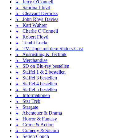
↳ Jerry O'Connell
↳ Sabrina Lloyd
↳ Cleavant Derricks
↳ John Rhys-Davies
↳ Kari Wuhrer
↳ Charlie O'Connell
↳ Robert Floyd
↳ Tembi Locke
↳ TV-Tipps mit dem Sliders-Cast
↳ Ausrüstung & Technik
↳ Merchandise
↳ SD on Blu-ray bestellen
↳ Staffel 1 & 2 bestellen
↳ Staffel 3 bestellen
↳ Staffel 4 bestellen
↳ Staffel 5 bestellen
↳ Informationen
↳ Star Trek
↳ Stargate
↳ Abenteuer & Drama
↳ Horror & Fantasy
↳ Crime & Action
↳ Comedy & Sitcom
↳ Serien Couch