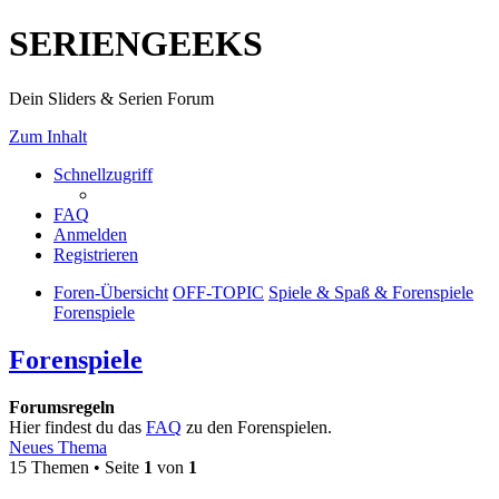
SERIENGEEKS
Dein Sliders & Serien Forum
Zum Inhalt
Schnellzugriff
FAQ
Anmelden
Registrieren
Foren-Übersicht
OFF-TOPIC
Spiele & Spaß & Forenspiele
Forenspiele
Forenspiele
Forumsregeln
Hier findest du das
FAQ
zu den Forenspielen.
Neues Thema
15 Themen • Seite
1
von
1