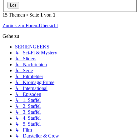
15 Themen • Seite
1
von
1
Zurück zur Foren-Übersicht
Gehe zu
SERIENGEEKS
↳ Sci-Fi & Mystery
↳ Sliders
↳ Nachrichten
↳ Serie
↳ Filmfehler
↳ Kromagg Prime
↳ International
↳ Episoden
↳ 1. Staffel
↳ 2. Staffel
↳ 3. Staffel
↳ 4. Staffel
↳ 5. Staffel
↳ Film
↳ Darsteller & Crew