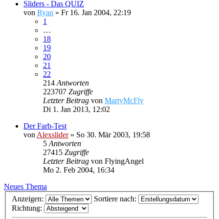
Sliders - Das QUIZ
von
Ryan
»
Fr 16. Jan 2004, 22:19
1
…
18
19
20
21
22
214
Antworten
223707
Zugriffe
Letzter Beitrag
von
MartyMcFly
Di 1. Jan 2013, 12:02
Der Farb-Test
von
Alexslider
»
So 30. Mär 2003, 19:58
5
Antworten
27415
Zugriffe
Letzter Beitrag
von
FlyingAngel
Mo 2. Feb 2004, 16:34
Neues Thema
Anzeigen:
Sortiere nach:
Richtung: