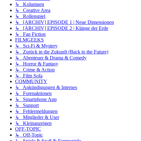
↳ Kolumnen
↳ Creative Area
↳ Rollenspiel
↳ [ARCHIV] EPISODE 1 | Neue Dimensionen
↳ [ARCHIV] EPISODE 2 | Klänge der Erde
↳ Fan Fiction
FILMGEEKS
↳ Sci-Fi & Mystery
↳ Zurück in die Zukunft (Back to the Future)
↳ Abenteuer & Drama & Comedy
↳ Horror & Fantasy
↳ Crime & Action
↳ Film Sofa
COMMUNITY
↳ Ankündigungen & Internes
↳ Forenaktionen
↳ Smartphone App
↳ Support
↳ Fehlermeldungen
↳ Mitglieder & User
↳ Kleinanzeigen
OFF-TOPIC
↳ Off-Topic
↳ Spiele & Spaß & Forenspiele