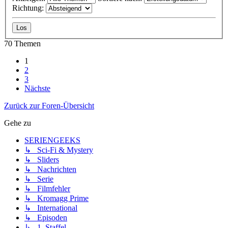
Richtung:
70 Themen
1
2
3
Nächste
Zurück zur Foren-Übersicht
Gehe zu
SERIENGEEKS
↳ Sci-Fi & Mystery
↳ Sliders
↳ Nachrichten
↳ Serie
↳ Filmfehler
↳ Kromagg Prime
↳ International
↳ Episoden
↳ 1. Staffel