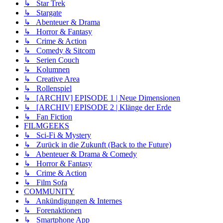
↳ Star Trek
↳ Stargate
↳ Abenteuer & Drama
↳ Horror & Fantasy
↳ Crime & Action
↳ Comedy & Sitcom
↳ Serien Couch
↳ Kolumnen
↳ Creative Area
↳ Rollenspiel
↳ [ARCHIV] EPISODE 1 | Neue Dimensionen
↳ [ARCHIV] EPISODE 2 | Klänge der Erde
↳ Fan Fiction
FILMGEEKS
↳ Sci-Fi & Mystery
↳ Zurück in die Zukunft (Back to the Future)
↳ Abenteuer & Drama & Comedy
↳ Horror & Fantasy
↳ Crime & Action
↳ Film Sofa
COMMUNITY
↳ Ankündigungen & Internes
↳ Forenaktionen
↳ Smartphone App