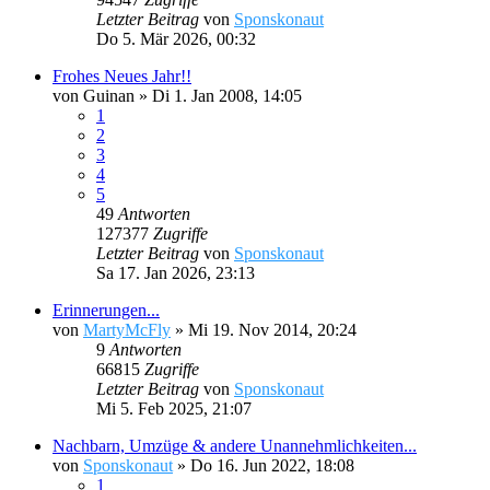
Letzter Beitrag
von
Sponskonaut
Do 5. Mär 2026, 00:32
Frohes Neues Jahr!!
von
Guinan
»
Di 1. Jan 2008, 14:05
1
2
3
4
5
49
Antworten
127377
Zugriffe
Letzter Beitrag
von
Sponskonaut
Sa 17. Jan 2026, 23:13
Erinnerungen...
von
MartyMcFly
»
Mi 19. Nov 2014, 20:24
9
Antworten
66815
Zugriffe
Letzter Beitrag
von
Sponskonaut
Mi 5. Feb 2025, 21:07
Nachbarn, Umzüge & andere Unannehmlichkeiten...
von
Sponskonaut
»
Do 16. Jun 2022, 18:08
1