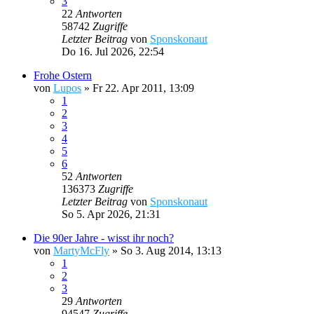
3
22
Antworten
58742
Zugriffe
Letzter Beitrag
von
Sponskonaut
Do 16. Jul 2026, 22:54
Frohe Ostern
von
Lupos
»
Fr 22. Apr 2011, 13:09
1
2
3
4
5
6
52
Antworten
136373
Zugriffe
Letzter Beitrag
von
Sponskonaut
So 5. Apr 2026, 21:31
Die 90er Jahre - wisst ihr noch?
von
MartyMcFly
»
So 3. Aug 2014, 13:13
1
2
3
29
Antworten
94547
Zugriffe