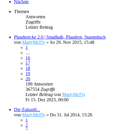
Nächste
Themen
Antworten
Zugriffe
Letzter Beitrag
Plauderecke 2.0 | Smalltalk, Plaudern, Stammtisch
von
MartyMcFly
»
So 29. Nov 2015, 15:48
1
…
16
17
18
19
20
199
Antworten
367554
Zugriffe
Letzter Beitrag
von
MartyMcFly
Fr 15. Dez 2023, 00:00
Die Zukunft...
von
MartyMcFly
»
Do 31. Jul 2014, 15:26
1
2