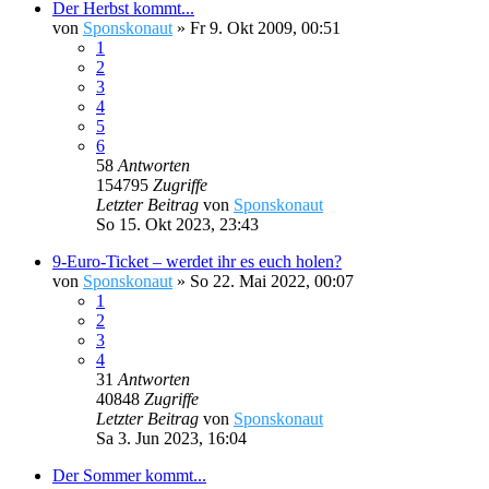
Der Herbst kommt...
von
Sponskonaut
»
Fr 9. Okt 2009, 00:51
1
2
3
4
5
6
58
Antworten
154795
Zugriffe
Letzter Beitrag
von
Sponskonaut
So 15. Okt 2023, 23:43
9-Euro-Ticket – werdet ihr es euch holen?
von
Sponskonaut
»
So 22. Mai 2022, 00:07
1
2
3
4
31
Antworten
40848
Zugriffe
Letzter Beitrag
von
Sponskonaut
Sa 3. Jun 2023, 16:04
Der Sommer kommt...