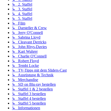
↳ 2. Staffel
↳ 3. Staffel
↳ 4. Staffel
↳ 5. Staffel
↳ Film
↳ Darsteller & Crew
↳ Jerry O'Connell
↳ Sabrina Lloyd
↳ Cleavant Derricks
↳ John Rhys-Davies
↳ Kari Wuhrer
↳ Charlie O'Connell
↳ Robert Floyd
↳ Tembi Locke
↳ TV-Tipps mit dem Sliders-Cast
↳ Ausrüstung & Technik
↳ Merchandise
↳ SD on Blu-ray bestellen
↳ Staffel 1 & 2 bestellen
↳ Staffel 3 bestellen
↳ Staffel 4 bestellen
↳ Staffel 5 bestellen
↳ Informationen