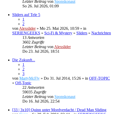
Letzter Beitrag
von
Sponskonaut
So 26. Jul 2026, 01:09
Sliders auf Tele 5
1
2
von
Alexslider
» Mo 25. Mai 2026, 10:59 » in
SERIENGEEKS
»
Sci-Fi & Mystery
»
Sliders
»
Nachrichten
13
Antworten
3602
Zugriffe
Letzter Beitrag
von
Alexslider
Do 23. Jul 2026, 18:51
Die Zukunft...
1
2
3
von
MartyMcFly
» Do 31. Jul 2014, 15:26 » in
OFF-TOPIC
»
Off-Topic
22
Antworten
59035
Zugriffe
Letzter Beitrag
von
Sponskonaut
Do 16. Jul 2026, 22:54
[33 | 3x10] Quinn unter Mordverdacht / Dead Man Sliding