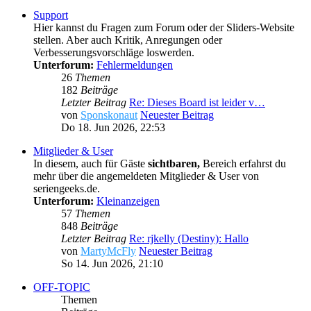
Support
Hier kannst du Fragen zum Forum oder der Sliders-Website
stellen. Aber auch Kritik, Anregungen oder
Verbesserungsvorschläge loswerden.
Unterforum:
Fehlermeldungen
26
Themen
182
Beiträge
Letzter Beitrag
Re: Dieses Board ist leider v…
von
Sponskonaut
Neuester Beitrag
Do 18. Jun 2026, 22:53
Mitglieder & User
In diesem, auch für Gäste
sichtbaren,
Bereich erfahrst du
mehr über die angemeldeten Mitglieder & User von
seriengeeks.de.
Unterforum:
Kleinanzeigen
57
Themen
848
Beiträge
Letzter Beitrag
Re: rjkelly (Destiny): Hallo
von
MartyMcFly
Neuester Beitrag
So 14. Jun 2026, 21:10
OFF-TOPIC
Themen