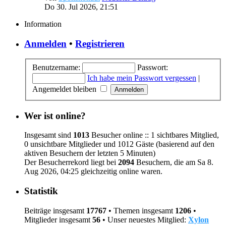
Do 30. Jul 2026, 21:51
Information
Anmelden
•
Registrieren
Benutzername:
Passwort:
Ich habe mein Passwort vergessen
|
Angemeldet bleiben
Wer ist online?
Insgesamt sind
1013
Besucher online :: 1 sichtbares Mitglied,
0 unsichtbare Mitglieder und 1012 Gäste (basierend auf den
aktiven Besuchern der letzten 5 Minuten)
Der Besucherrekord liegt bei
2094
Besuchern, die am Sa 8.
Aug 2026, 04:25 gleichzeitig online waren.
Statistik
Beiträge insgesamt
17767
• Themen insgesamt
1206
•
Mitglieder insgesamt
56
• Unser neuestes Mitglied:
Xylon