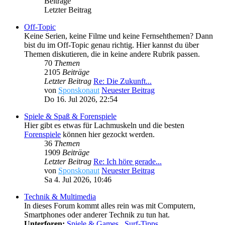
Beiträge
Letzter Beitrag
Off-Topic
Keine Serien, keine Filme und keine Fernsehthemen? Dann
bist du im Off-Topic genau richtig. Hier kannst du über
Themen diskutieren, die in keine andere Rubrik passen.
70
Themen
2105
Beiträge
Letzter Beitrag
Re: Die Zukunft...
von
Sponskonaut
Neuester Beitrag
Do 16. Jul 2026, 22:54
Spiele & Spaß & Forenspiele
Hier gibt es etwas für Lachmuskeln und die besten
Forenspiele
können hier gezockt werden.
36
Themen
1909
Beiträge
Letzter Beitrag
Re: Ich höre gerade...
von
Sponskonaut
Neuester Beitrag
Sa 4. Jul 2026, 10:46
Technik & Multimedia
In dieses Forum kommt alles rein was mit Computern,
Smartphones oder anderer Technik zu tun hat.
Unterforen:
Spiele & Games
,
Surf-Tipps