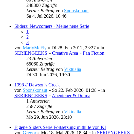
248300
Zugriffe
Letzter Beitrag
von
Sponskonaut
Sa 4. Jul 2026, 10:46
Sliders: Newcomers - Meine neue Serie
1
2
3
von
MartyMcFly
» Di 28. Feb 2012, 23:27 » in
SERIENGEEKS
»
Creative Area
»
Fan Fiction
23
Antworten
65060
Zugriffe
Letzter Beitrag
von
Viktualia
Di 30. Jun 2026, 19:30
1998 // Dawson's Creek
von
Sponskonaut
» So 22. Feb 2026, 01:28 » in
SERIENGEEKS
»
Abenteuer & Drama
1
Antworten
2587
Zugriffe
Letzter Beitrag
von
Viktualia
Mo 29. Jun 2026, 23:10
Eigene Sliders Serie Fortsetzung mithilfe von KI
von
Gregor
» Mo 18. Mai 2026, 18:34 » in
SERIENGEEKS