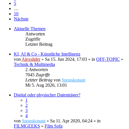
5
…
10
Nächste
Aktuelle Themen
Antworten
Zugriffe
Letzter Beitrag
KI, AI & Co - Künstliche Intelligenz
von
Alexslider
» Sa 15. Jun 2024, 17:03 » in
OFF-TOPIC
»
Technik & Multimedia
2
Antworten
7045
Zugriffe
Letzter Beitrag
von
Sponskonaut
Mi 5. Aug 2026, 13:01
Digital oder physischer Datenträger?
1
2
3
4
von
Sponskonaut
» Sa 11. Apr 2020, 04:24 » in
FILMGEEKS
»
Film Sofa