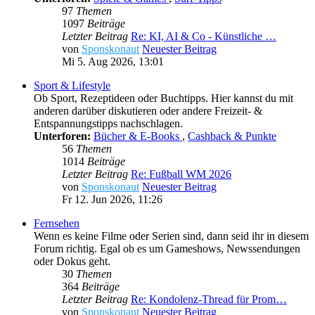
97
Themen
1097
Beiträge
Letzter Beitrag
Re: KI, AI & Co - Künstliche …
von
Sponskonaut
Neuester Beitrag
Mi 5. Aug 2026, 13:01
Sport & Lifestyle
Ob Sport, Rezeptideen oder Buchtipps. Hier kannst du mit
anderen darüber diskutieren oder andere Freizeit- &
Entspannungstipps nachschlagen.
Unterforen:
Bücher & E-Books
,
Cashback & Punkte
56
Themen
1014
Beiträge
Letzter Beitrag
Re: Fußball WM 2026
von
Sponskonaut
Neuester Beitrag
Fr 12. Jun 2026, 11:26
Fernsehen
Wenn es keine Filme oder Serien sind, dann seid ihr in diesem
Forum richtig. Egal ob es um Gameshows, Newssendungen
oder Dokus geht.
30
Themen
364
Beiträge
Letzter Beitrag
Re: Kondolenz-Thread für Prom…
von
Sponskonaut
Neuester Beitrag