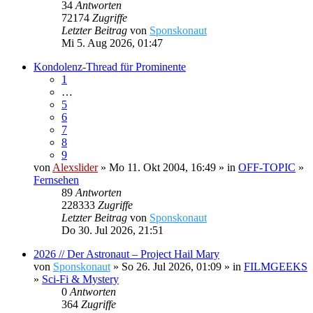
34
Antworten
72174
Zugriffe
Letzter Beitrag
von
Sponskonaut
Mi 5. Aug 2026, 01:47
Kondolenz-Thread für Prominente
1
…
5
6
7
8
9
von
Alexslider
» Mo 11. Okt 2004, 16:49 » in
OFF-TOPIC
»
Fernsehen
89
Antworten
228333
Zugriffe
Letzter Beitrag
von
Sponskonaut
Do 30. Jul 2026, 21:51
2026 // Der Astronaut – Project Hail Mary
von
Sponskonaut
» So 26. Jul 2026, 01:09 » in
FILMGEEKS
»
Sci-Fi & Mystery
0
Antworten
364
Zugriffe