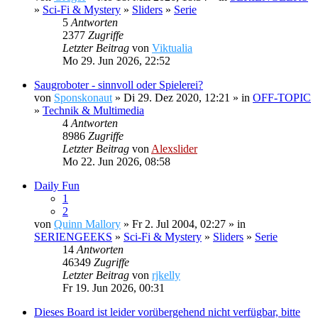
»
Sci-Fi & Mystery
»
Sliders
»
Serie
5
Antworten
2377
Zugriffe
Letzter Beitrag
von
Viktualia
Mo 29. Jun 2026, 22:52
Saugroboter - sinnvoll oder Spielerei?
von
Sponskonaut
» Di 29. Dez 2020, 12:21 » in
OFF-TOPIC
»
Technik & Multimedia
4
Antworten
8986
Zugriffe
Letzter Beitrag
von
Alexslider
Mo 22. Jun 2026, 08:58
Daily Fun
1
2
von
Quinn Mallory
» Fr 2. Jul 2004, 02:27 » in
SERIENGEEKS
»
Sci-Fi & Mystery
»
Sliders
»
Serie
14
Antworten
46349
Zugriffe
Letzter Beitrag
von
rjkelly
Fr 19. Jun 2026, 00:31
Dieses Board ist leider vorübergehend nicht verfügbar, bitte