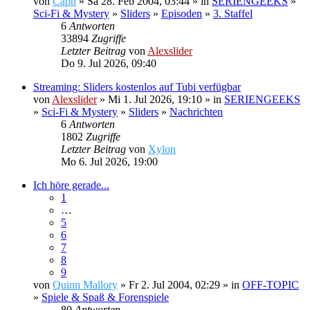
von
Capn
» Sa 28. Feb 2004, 03:44 » in
SERIENGEEKS
»
Sci-Fi & Mystery
»
Sliders
»
Episoden
»
3. Staffel
6
Antworten
33894
Zugriffe
Letzter Beitrag
von
Alexslider
Do 9. Jul 2026, 09:40
Streaming: Sliders kostenlos auf Tubi verfügbar
von
Alexslider
» Mi 1. Jul 2026, 19:10 » in
SERIENGEEKS
»
Sci-Fi & Mystery
»
Sliders
»
Nachrichten
6
Antworten
1802
Zugriffe
Letzter Beitrag
von
Xylon
Mo 6. Jul 2026, 19:00
Ich höre gerade...
1
…
5
6
7
8
9
von
Quinn Mallory
» Fr 2. Jul 2004, 02:29 » in
OFF-TOPIC
»
Spiele & Spaß & Forenspiele
80
Antworten