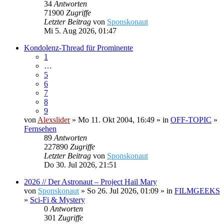
34
Antworten
71900
Zugriffe
Letzter Beitrag
von
Sponskonaut
Mi 5. Aug 2026, 01:47
Kondolenz-Thread für Prominente
1
…
5
6
7
8
9
von
Alexslider
» Mo 11. Okt 2004, 16:49 » in
OFF-TOPIC
»
Fernsehen
89
Antworten
227890
Zugriffe
Letzter Beitrag
von
Sponskonaut
Do 30. Jul 2026, 21:51
2026 // Der Astronaut – Project Hail Mary
von
Sponskonaut
» So 26. Jul 2026, 01:09 » in
FILMGEEKS
»
Sci-Fi & Mystery
0
Antworten
301
Zugriffe