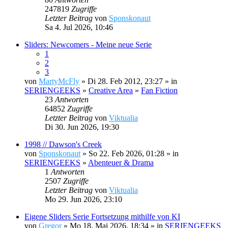
247819
Zugriffe
Letzter Beitrag
von
Sponskonaut
Sa 4. Jul 2026, 10:46
Sliders: Newcomers - Meine neue Serie
1
2
3
von
MartyMcFly
» Di 28. Feb 2012, 23:27 » in
SERIENGEEKS
»
Creative Area
»
Fan Fiction
23
Antworten
64852
Zugriffe
Letzter Beitrag
von
Viktualia
Di 30. Jun 2026, 19:30
1998 // Dawson's Creek
von
Sponskonaut
» So 22. Feb 2026, 01:28 » in
SERIENGEEKS
»
Abenteuer & Drama
1
Antworten
2507
Zugriffe
Letzter Beitrag
von
Viktualia
Mo 29. Jun 2026, 23:10
Eigene Sliders Serie Fortsetzung mithilfe von KI
von
Gregor
» Mo 18. Mai 2026, 18:34 » in
SERIENGEEKS