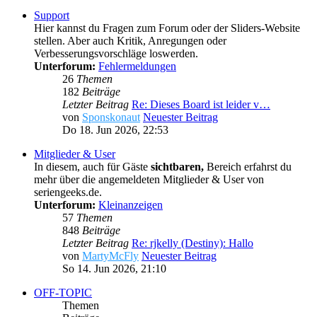
Support
Hier kannst du Fragen zum Forum oder der Sliders-Website
stellen. Aber auch Kritik, Anregungen oder
Verbesserungsvorschläge loswerden.
Unterforum:
Fehlermeldungen
26
Themen
182
Beiträge
Letzter Beitrag
Re: Dieses Board ist leider v…
von
Sponskonaut
Neuester Beitrag
Do 18. Jun 2026, 22:53
Mitglieder & User
In diesem, auch für Gäste
sichtbaren,
Bereich erfahrst du
mehr über die angemeldeten Mitglieder & User von
seriengeeks.de.
Unterforum:
Kleinanzeigen
57
Themen
848
Beiträge
Letzter Beitrag
Re: rjkelly (Destiny): Hallo
von
MartyMcFly
Neuester Beitrag
So 14. Jun 2026, 21:10
OFF-TOPIC
Themen