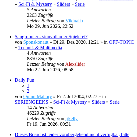
»
Sci-Fi & Mystery
»
Sliders
»
Serie
5
Antworten
2263
Zugriffe
Letzter Beitrag
von
Viktualia
Mo 29. Jun 2026, 22:52
Saugroboter - sinnvoll oder Spielerei?
von
Sponskonaut
» Di 29. Dez 2020, 12:21 » in
OFF-TOPIC
»
Technik & Multimedia
4
Antworten
8850
Zugriffe
Letzter Beitrag
von
Alexslider
Mo 22. Jun 2026, 08:58
Daily Fun
1
2
von
Quinn Mallory
» Fr 2. Jul 2004, 02:27 » in
SERIENGEEKS
»
Sci-Fi & Mystery
»
Sliders
»
Serie
14
Antworten
46229
Zugriffe
Letzter Beitrag
von
rjkelly
Fr 19. Jun 2026, 00:31
Dieses Board ist leider vorübergehend nicht verfügbar, bitte