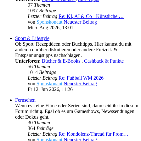
97
Themen
1097
Beiträge
Letzter Beitrag
Re: KI, AI & Co - Künstliche …
von
Sponskonaut
Neuester Beitrag
Mi 5. Aug 2026, 13:01
Sport & Lifestyle
Ob Sport, Rezeptideen oder Buchtipps. Hier kannst du mit
anderen darüber diskutieren oder andere Freizeit- &
Entspannungstipps nachschlagen.
Unterforen:
Bücher & E-Books
,
Cashback & Punkte
56
Themen
1014
Beiträge
Letzter Beitrag
Re: Fußball WM 2026
von
Sponskonaut
Neuester Beitrag
Fr 12. Jun 2026, 11:26
Fernsehen
Wenn es keine Filme oder Serien sind, dann seid ihr in diesem
Forum richtig. Egal ob es um Gameshows, Newssendungen
oder Dokus geht.
30
Themen
364
Beiträge
Letzter Beitrag
Re: Kondolenz-Thread für Prom…
von
Sponskonaut
Neuester Beitrag