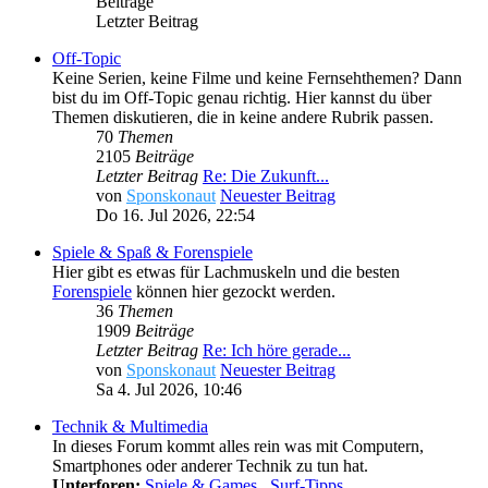
Beiträge
Letzter Beitrag
Off-Topic
Keine Serien, keine Filme und keine Fernsehthemen? Dann
bist du im Off-Topic genau richtig. Hier kannst du über
Themen diskutieren, die in keine andere Rubrik passen.
70
Themen
2105
Beiträge
Letzter Beitrag
Re: Die Zukunft...
von
Sponskonaut
Neuester Beitrag
Do 16. Jul 2026, 22:54
Spiele & Spaß & Forenspiele
Hier gibt es etwas für Lachmuskeln und die besten
Forenspiele
können hier gezockt werden.
36
Themen
1909
Beiträge
Letzter Beitrag
Re: Ich höre gerade...
von
Sponskonaut
Neuester Beitrag
Sa 4. Jul 2026, 10:46
Technik & Multimedia
In dieses Forum kommt alles rein was mit Computern,
Smartphones oder anderer Technik zu tun hat.
Unterforen:
Spiele & Games
,
Surf-Tipps