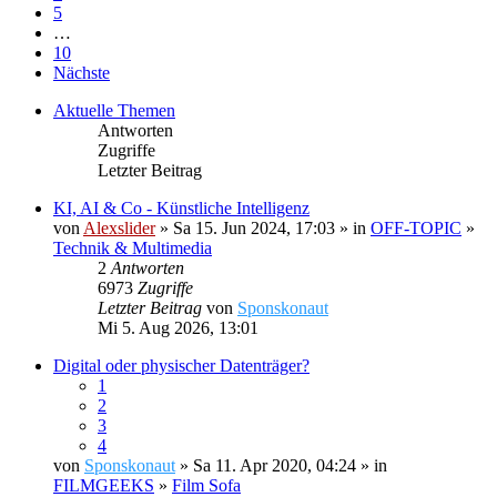
5
…
10
Nächste
Aktuelle Themen
Antworten
Zugriffe
Letzter Beitrag
KI, AI & Co - Künstliche Intelligenz
von
Alexslider
» Sa 15. Jun 2024, 17:03 » in
OFF-TOPIC
»
Technik & Multimedia
2
Antworten
6973
Zugriffe
Letzter Beitrag
von
Sponskonaut
Mi 5. Aug 2026, 13:01
Digital oder physischer Datenträger?
1
2
3
4
von
Sponskonaut
» Sa 11. Apr 2020, 04:24 » in
FILMGEEKS
»
Film Sofa