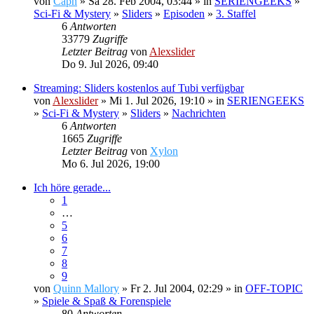
von
Capn
» Sa 28. Feb 2004, 03:44 » in
SERIENGEEKS
»
Sci-Fi & Mystery
»
Sliders
»
Episoden
»
3. Staffel
6
Antworten
33779
Zugriffe
Letzter Beitrag
von
Alexslider
Do 9. Jul 2026, 09:40
Streaming: Sliders kostenlos auf Tubi verfügbar
von
Alexslider
» Mi 1. Jul 2026, 19:10 » in
SERIENGEEKS
»
Sci-Fi & Mystery
»
Sliders
»
Nachrichten
6
Antworten
1665
Zugriffe
Letzter Beitrag
von
Xylon
Mo 6. Jul 2026, 19:00
Ich höre gerade...
1
…
5
6
7
8
9
von
Quinn Mallory
» Fr 2. Jul 2004, 02:29 » in
OFF-TOPIC
»
Spiele & Spaß & Forenspiele
80
Antworten