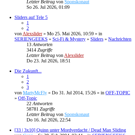
Letzter Beitrag
von
Sponskonaut
So 26. Jul 2026, 01:09
Sliders auf Tele 5
1
2
von
Alexslider
» Mo 25. Mai 2026, 10:59 » in
SERIENGEEKS
»
Sci-Fi & Mystery
»
Sliders
»
Nachrichten
13
Antworten
3414
Zugriffe
Letzter Beitrag
von
Alexslider
Do 23. Jul 2026, 18:51
Die Zukunft...
1
2
3
von
MartyMcFly
» Do 31. Jul 2014, 15:26 » in
OFF-TOPIC
»
Off-Topic
22
Antworten
58781
Zugriffe
Letzter Beitrag
von
Sponskonaut
Do 16. Jul 2026, 22:54
[33 | 3x10] Quinn unter Mordverdacht / Dead Man Sliding